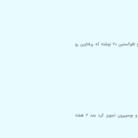
سالم من بخاطر اظطراب و وسواس فکری دکتر برام داروی پرفنازین دو و فلوکستین ۲۰ نوشته که پرفنازین رو
سلام ۳۸ ساله و خانم هستم. من اضطراب و ترس دارم دکتر پرانول و بوسپیرون تجویز کرد بعد ۲ هفته