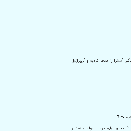
گی آسنترا را حذف کردیم و آریپرازول
 چیست؟
سلام بنده نصف پاکسیل 20 هرشب میخورم و یک عدد استراموکس 25 صبحها برای درس خواندن بعد از