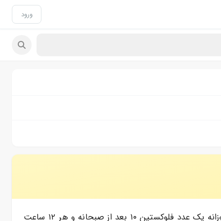
ورود
با سلام دکتر به اینجانب قرص آلپرازولام ۰/۵ به من تجویز کرده که باید نصف آن را در ابتدای شب مصرف کنم در ضمن روزانه یک عدد فلوکستین ۱۰ بعد از صبحانه و هر ۱۲ ساعت