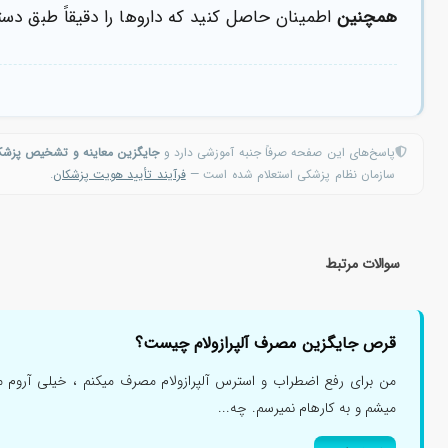
همچنین
اطمینان حاصل کنید که داروها را دقیقاً طبق دس
پاسخ‌های این صفحه صرفاً جنبه آموزشی دارد و
جایگزین معاینه و تشخیص پزش
سازمان نظام پزشکی استعلام شده است —
فرآیند تأیید هویت پزشکان
.
سوالات مرتبط
قرص جایگزین مصرف آلپرازولام چیست؟
من برای رفع اضطراب و استرس آلپرازولام مصرف میکنم ، خیلی آروم 
میشم و به کارهام نمیرسم. چه...