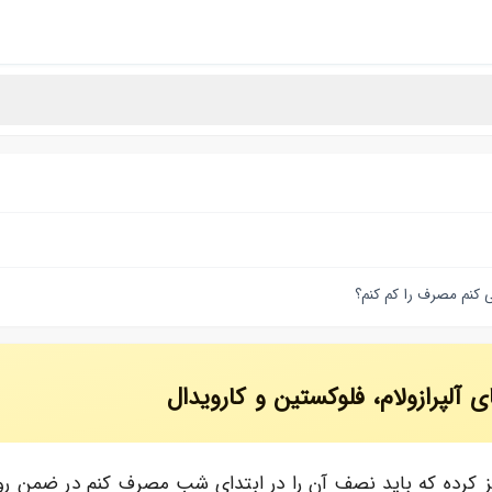
ی کنم مصرف را کم کنم؟
لپرازولام، فلوکستین و کارویدال