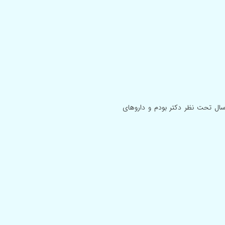
لام بنده ۳۷ سال دارم با توجه به سابقه اظطراب و افسردگی بنده ۵سال تحت نظر دکتر بودم و داروهای