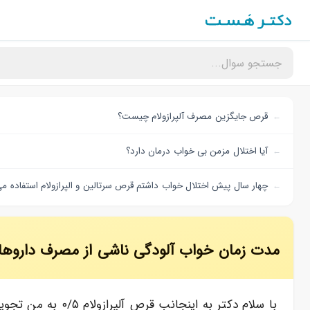
قرص جایگزین مصرف آلپرازولام چیست؟
آیا اختلال مزمن بی خواب درمان دارد؟
چهار سال پیش اختلال خواب داشتم قرص سرتالین و الپرازولام استفاده م
مدت زمان خواب آلودگی ناشی از مصرف داروهای آ