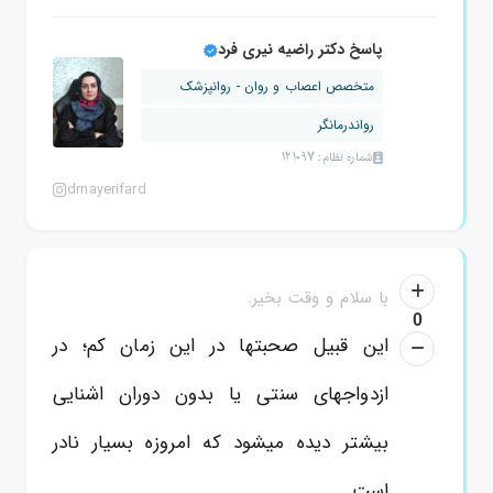
پاسخ دکتر راضیه نیری فرد
متخصص اعصاب و روان - روانپزشک
رواندرمانگر
شماره نظام: 121097
drnayerifard
با سلام و وقت بخیر.
0
این قبیل صحبتها در این زمان کم؛ در
ازدواجهای سنتی یا بدون دوران اشنایی
بیشتر دیده میشود که امروزه بسیار نادر
است.