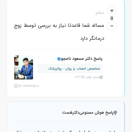
سلام.
0
مساله شما قاعدتا نیاز به بررسی توسط زوج
درمانگر دارد
پاسخ دکتر مسعود نامجو
متخصص اعصاب و روان - روانپزشک
شماره نظام: 104095
dr.mnamjoo
پاسخ هوش مصنوعی
دکترهَست