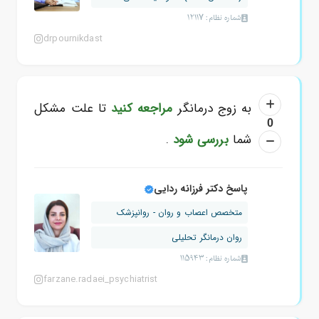
شماره نظام: 12117
drpournikdast
به زوج درمانگر
مراجعه کنید
تا علت مشکل
0
شما
بررسی شود
.
پاسخ دکتر فرزانه ردایی
متخصص اعصاب و روان - روانپزشک
روان درمانگر تحلیلی
شماره نظام: 115943
farzane.radaei_psychiatrist