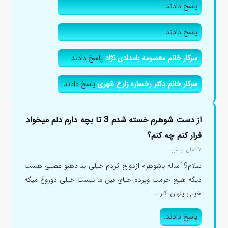
پاسخ دادند.
پاسخ دادند.
سرکار خانم معصومه بامدادی نژاد
پاسخ دادند.
سرکار خانم دکتر رخساره زارع شهری
پاسخ دادند.
از دست شوهرم خسته شدم 3 تا بچه دارم دلم میخواد
فرار کنم چه کنم؟
۷ سال پیش
سلام19ساله باشوهرم ازدواج کردم خیلی بد دهنو عصبی هست
دیگه هیچ حرمت وپرده حیای بین ما نیست خیلی دوروغ میگه
خیلی پنهان کار...
پاسخ دادند.