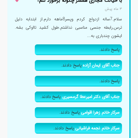
با خیانت مجازی همسر چگونه برخورد کنم؟
۳ ماه پیش
سلام.7ساله ازدواج کردم وپسر8ماهه دارم.از ابتدابه دلیل
ترس,رابطه جنسی مناسبی نداشتم.طول کشید تااوکی بشه.
ایشون چندباری به...
پاسخ دادند.
جناب آقای ایمان آزاده
پاسخ دادند.
پاسخ دادند.
جناب آقای دکتر امیرعطا گرمسیری
پاسخ دادند.
سرکار خانم زهرا اقوامی
پاسخ دادند.
سرکار خانم نجمه فراشیانی
پاسخ دادند.