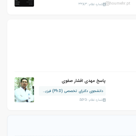
houmehr.pt
شماره نظام: 3383
پاسخ مهدی افشار صفوی
دانشجوی دکترای تخصصی (Ph.D) فیزیوتراپی
شماره نظام: 5525