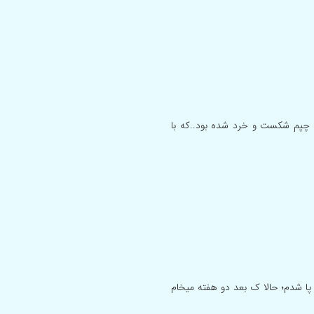
 ران چپم شکست و خرد شده بود..که با
گشت کوچک پا شدم؛ حالا ک بعد دو هفته میخام