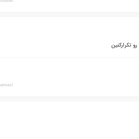
hsavari
و تکرارکنین
hemiasl