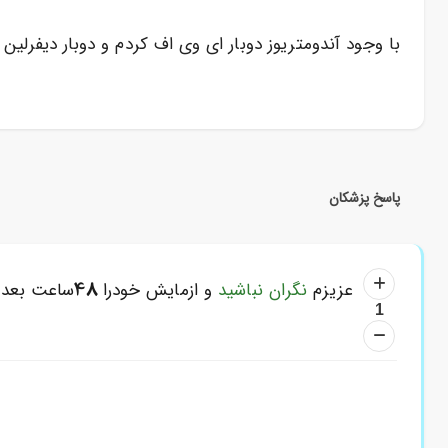
با وجود آندومتریوز دوبار ای وی اف کردم و دوبار دیفرلین زدم،باراوم منفی و اینبار مثبت شد.روز 
پاسخ پزشکان
48
عزیزم
نگران نباشید
و ازمایش خودرا
ساعت بعد ت
1