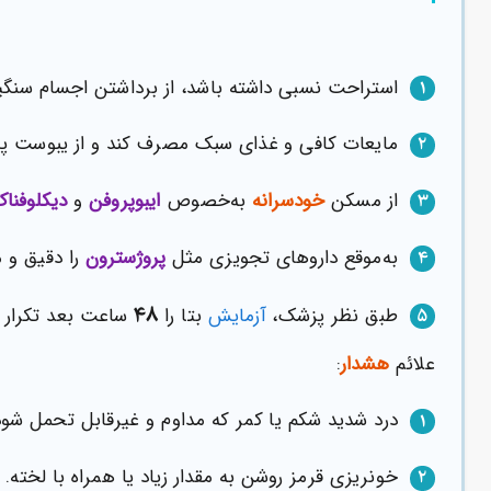
استراحت نسبی داشته باشد، از برداشتن اجسام سنگین
۱
مایعات کافی و غذای سبک مصرف کند و از یبوست پیشگ
۲
از مسکن
خودسرانه
به‌خصوص
ایبوپروفن
و
دیکلوفنا
۳
به‌موقع داروهای تجویزی مثل
پروژسترون
را دقیق و 
۴
۴۸
طبق نظر پزشک،
آزمایش
بتا را
ساعت بعد تکرار ک
۵
علائم
هشدار
:
درد شدید شکم یا کمر که مداوم و غیرقابل تحمل شود ی
۱
خونریزی قرمز روشن به مقدار زیاد یا همراه با لخته.
۲