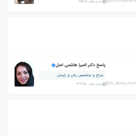
drsomayehsha
شماره نظام: 115605
پاسخ دکتر المیرا هاشمی اصل
جراح و متخصص زنان و زایمان
dr_elmira_has
شماره نظام: 139450