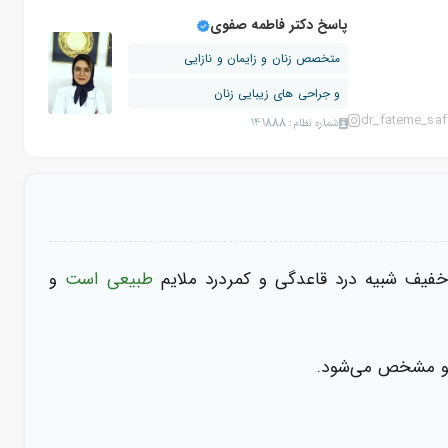
پاسخ دکتر فاطمه صفوی
متخصص زنان و زایمان و نازایی
و جراحی های زیبایی زنان
dr_fateme_saf
شماره نظام: 141888
خفیف شبیه درد قاعدگی و کمر‌درد ملایم
طبیعی است
و