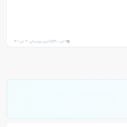
3 دی 1400
آخرین بروزرسانی: 12 دی 1401