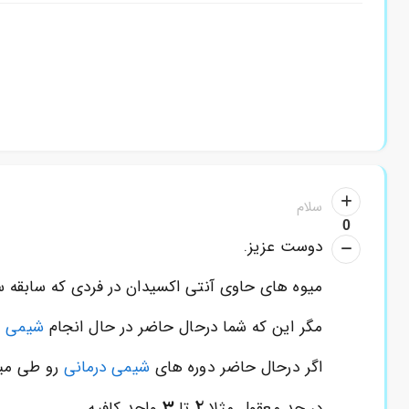
سلام
0
دوست عزیز.
میوه های حاوی آنتی اکسیدان در فردی که سابقه س
مگر این که شما درحال حاضر در حال انجام
شیمی د
اگر درحال حاضر دوره های
شیمی درمانی
رو طی می
3
2
در حد معقول مثلا
تا
واحد کافیه.