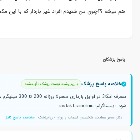
هم میشه ؟؟چون من شنیدم افراد غیر باردار که با این 
پاسخ پزشکان
خلاصه پاسخ پزشک
بازبینی‌شده توسط پزشک تأییدشده
شود. اینستاگرام: rastak.brainclinic
— دکتر سحر سعادت، متخصص اعصاب و روان - روانپزشک
مشاهده پاسخ کامل