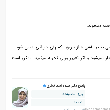
وصیه میشوند.
دار نمیشود و اگر تغییر وزنی تجربه میکنید، ممکن است
پاسخ دکتر سیده اسما نمازی
جراح - دندانپزشک
دندانساز
dr.asmanamaz
شماره نظام: 180451