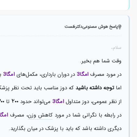
پاسخ هوش مصنوعی
دکترهَست
سلام،
وقت شما هم بخیر.
در مورد مصرف
امگا3
در
دوران بارداری
، مکمل‌های
امگا3
به
اما
توجه داشته باشید
که دوز مناسب باید تحت نظر پزشک
00
200
از نظر عمومی، دوز متداول
امگا3
می‌تواند حدود
تا
در رابطه با نگرانی شما در مورد
کاهش وزن
، مصرف
امگا3
دیگری داشته باشد که باید با پزشک در میان بگذارید.