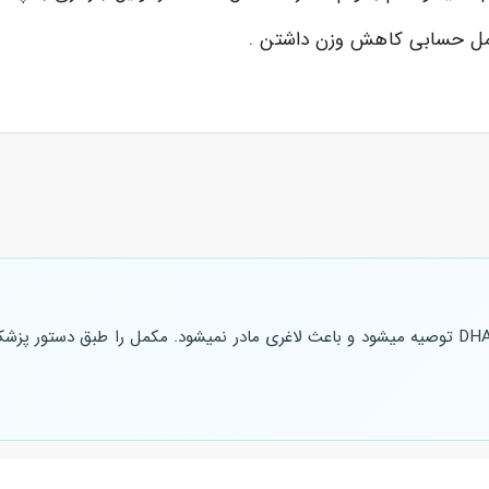
مکمل حسابی کاهش وزن داشتن .
مصرف امگا3 در اوایل بارداری معمولا روزانه 200 تا 300 میلیگرم DHA توصیه میشود و باعث لاغری مادر ن