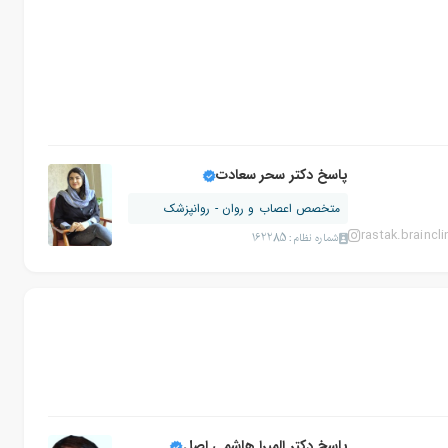
پاسخ دکتر سحر سعادت
متخصص اعصاب و روان - روانپزشک
rastak.braincli
شماره نظام: 162285
پاسخ دکتر المیرا هاشمی اصل