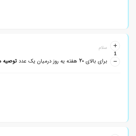
سلام
1
20
برای بالای
هفته یه روز درمیان یک عدد
توصیه م