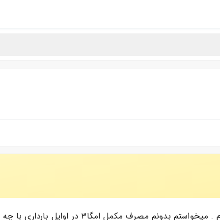
سلام وقتتون بخیر. سوالی داشتم از خدمت پزشکان محت