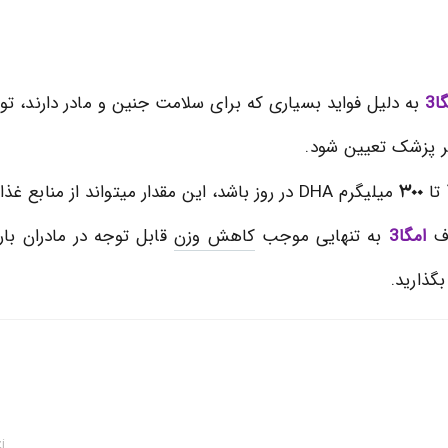
ا3
به دلیل فواید بسیاری که برای سلامت جنین و مادر دارند، ت
 پزشک تعیین شود.
300
تا
میلیگرم DHA در روز باشد، این مقدار میتواند از منابع غذایی نظیر ماهی یا از طریق مکملهای خوراکی تامین شود.
ف
امگا3
به تنهایی موجب
کاهش وزن
قابل توجه در مادران بار
گذارید.
i