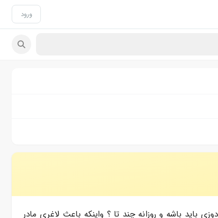
ورود
رم . میخواستم بدونم مصرف مکمل امگا۳ در اوایل بارداری با چه دوزی باید باشه و روزانه چند تا ؟ واینکه باعث لاغری مادر