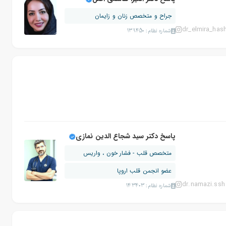
جراح و متخصص زنان و زایمان
dr_elmira_has
شماره نظام: 139450
پاسخ دکتر سید شجاع الدین نمازی
متخصص قلب - فشار خون ، واریس
عضو انجمن قلب اروپا
dr.namazi.ssh
شماره نظام: 143403