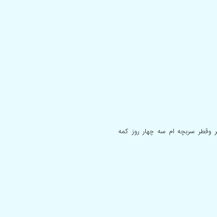
۱۶ متوجه شدم رشد دور سر وقطر سربچه ام سه چهار روز کمه