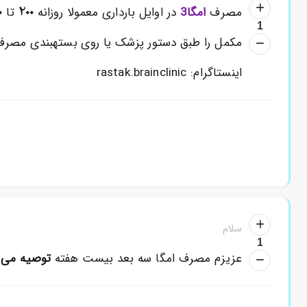
0
200
مصرف
امگا3
در اوایل بارداری معمولا روزانه
تا
1
مکمل را طبق دستور پزشک یا روی بستهبندی مصرف کن
اینستاگرام: rastak.brainclinic
سلام
1
عزیزم مصرف امگا سه بعد بیست هفته
توصیه می 