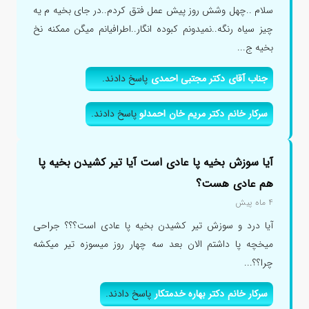
سلام ..چهل وشش روز پیش عمل فتق کردم..در جای بخیه م یه
چیز سیاه رنگه..نمیدونم کبوده انگار..اطرافیانم میگن ممکنه نخ
بخیه ج...
جناب آقای دکتر مجتبی احمدی
پاسخ دادند.
سرکار خانم دکتر مریم خان احمدلو
پاسخ دادند.
آیا سوزش بخیه پا عادی است آیا تیر کشیدن بخیه پا
هم عادی هست؟
۴ ماه پیش
آیا درد و سوزش تیر کشیدن بخیه پا عادی است؟؟؟ جراحی
میخچه پا داشتم الان بعد سه چهار روز میسوزه تیر میکشه
چرا؟؟...
سرکار خانم دکتر بهاره خدمتکار
پاسخ دادند.