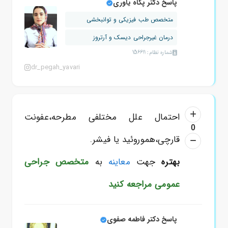
پاسخ دکتر پگاه یاوری
متخصص طب فیزیکی و توانبخشی
درمان غیرجراحی دیسک و آرتروز
شماره نظام: 156611
dr_pegah_yavari
احتمال علل مختلفی مطرحه،عفونت
0
قارچی،هموروئید یا فیشر.
بهتره
جهت
معاینه
به
متخصص جراحی
عمومی
مراجعه کنید
پاسخ دکتر فاطمه صفوی