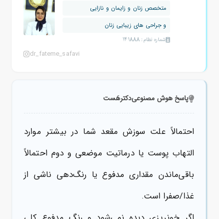
متخصص زنان و زایمان و نازایی
و جراحی های زیبایی زنان
شماره نظام: 141888
dr_fateme_safavi
پاسخ هوش مصنوعی
دکترهَست
احتمالاً علت سوزش مقعد شما در بیشتر موارد
التهاب پوست یا درماتیت موضعی و دوم احتمالاً
باقی‌ماندن مقداری مدفوع یا‌ رنگ‌دهی ناشی از
غذا/صفرا است.
اگر خونریزی دیده نمی‌شود و رنگ مدفوع کلی