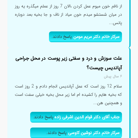
از نافم خون میوم عمل کردن ،الان 7 روز از عملم میگذره یه روز
در میان شستشو میدم خون میاد از ناف و جا بخیه بعد دوباره
پانس...
سرکار خانم دکتر مریم مومن
پاسخ دادند.
علت سوزش و درد و سفتی زیر پوست در محل جراحی
آپاندیس چیست؟
۶ سال پیش
سلام 12 روز است که عمل آپاندیس انجام دادم و 2 روز است
که بخیه هایم را کشیده ام اما زیر محل بخیه خیلی سفت است
و همچنین هن...
جناب آقای دکتر قوام الدین اشرفی زاده
پاسخ دادند.
سرکار خانم دکتر نوشین کاوسی
پاسخ دادند.