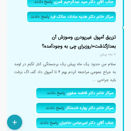
جناب آقای دکتر سید عبدالرحیم قمری
پاسخ دادند.
سرکار خانم دکتر هدیه سادات سالک فرد
پاسخ دادند.
تزریق آمپول غیرپودری وسوزش آن
بعدازگذشت۱۰روزبرای چی به وجودآمده؟
۸ ماه پیش
سلام من حدود یک ماه پیش یک برجستگی کنار لگنم در اومد
به جراح عمومی مراجعه کردم بهم ۴ تا آمپول داد گف اگ نرفت
باید جراحی ...
سرکار خانم دکتر فاطمه صفوی
پاسخ دادند.
سرکار خانم دکتر بهاره خدمتکار
پاسخ دادند.
جناب آقای دکتر امیرعباس حاجیان
پاسخ دادند.