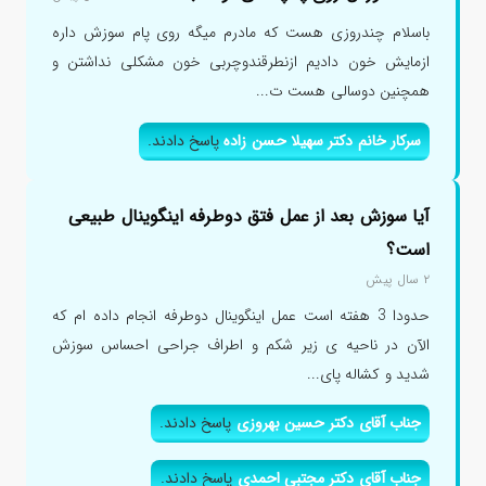
باسلام چندروزی هست که مادرم میگه روی پام سوزش داره
ازمایش خون دادیم ازنطرقندوچربی خون مشکلی نداشتن و
همچنین دوسالی هست ت...
سرکار خانم دکتر سهیلا حسن زاده
پاسخ دادند.
آیا سوزش بعد از عمل فتق دوطرفه اینگوینال طبیعی
است؟
۲ سال پیش
حدودا 3 هفته است عمل اینگوینال دوطرفه انجام داده ام که
الآن در ناحیه ی زیر شکم و اطراف جراحی احساس سوزش
شدید و کشاله پای...
جناب آقای دکتر حسین بهروزی
پاسخ دادند.
جناب آقای دکتر مجتبی احمدی
پاسخ دادند.