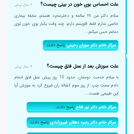
علت احساس بوی خون در بینی چیست؟
۲ سال پیش
سلام دکتر من ٢٤ سالمه و دخترمجرد هستم، سابقه بیماری
خاصی ندارم فقط فاویسم دارم، چند وقت یکبار بوی خون توی
دماغم حس میکنم...
سرکار خانم دکتر سوزان رحیمی
پاسخ دادند.
علت سوزش بعد از عمل فتق چیست؟
۴ سال پیش
با سلام خدمت دوستان. حدود 10 روز پیش عمل فتق انجام
دادم سمت چپ. از روز سوم کشاله ران شروع کرد به سوزش آیا
این طبیعی هست....
سرکار خانم دکتر نور فتاح
پاسخ دادند.
سرکار خانم دکتر رضیه دهقان فیروزآبادی
پاسخ دادند.