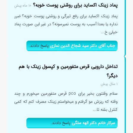
پماد زینک اکساید برای روشنی پوست خوبه؟
۱۰ ماه پیش
پماد زینک اکساید برای رفع تیرگی و روشنی پوست خوبه؟ ضرر
نداره یا بعدا آسیب به پوست نمیرسونه؟ در غیر این صورت پماد
خیلی خ...
جناب آقای دکتر سید شجاع الدین نمازی
پاسخ دادند.
تداخل دارویی قرص متفورمین و کپسول زینک با هم
دیگر؟
۱ سال پیش
سلام وقتتون بخیر برای pco قرص متفورمین میخورم و چند
وقته که ریزش مو گرفتم و میخواستم زینک مصرف کنم که کمی
کنترل بشه تا...
سرکار خانم دکتر الهه سلگی
پاسخ دادند.