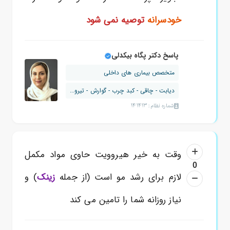
خودسرانه
توصیه نمی شود
پاسخ دکتر پگاه بیکدلی
متخصص بیماری های داخلی
دیابت - چاقی - کبد چرب - گوارش - تیرو...
شماره نظام: 141413
وقت به خیر هیروویت حاوی مواد مکمل
0
لازم برای رشد مو است (از جمله
زینک
) و
نیاز روزانه شما را تامین می کند