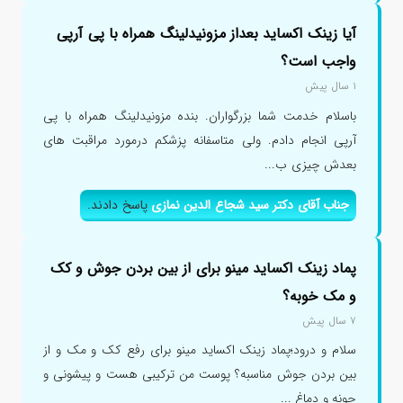
آیا زینک اکساید بعداز مزونیدلینگ همراه با پی آرپی
واجب است؟
۱ سال پیش
باسلام خدمت شما بزرگواران. بنده مزونیدلینگ همراه با پی
آرپی انجام دادم. ولی متاسفانه پزشکم درمورد مراقبت های
بعدش چیزی ب...
جناب آقای دکتر سید شجاع الدین نمازی
پاسخ دادند.
پماد زینک اکساید مینو برای از بین بردن جوش و کک
و مک خوبه؟
۷ سال پیش
سلام و درود؛پماد زینک اکساید مینو برای رفع کک و مک و از
بین بردن جوش مناسبه؟ پوست من ترکیبی هست و پیشونی و
چونه و دماغ ...