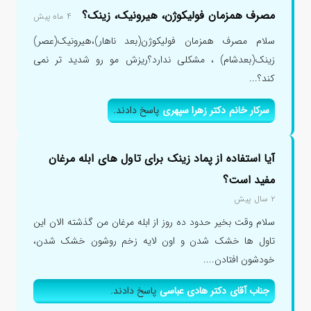
مصرف همزمان فولیکوژن، هیرونیک، زینک؟
۴ ماه پیش
سلام مصرف همزمان فولیکوژن(بعد ناهار)،هیرونیک(عصر)
زینک(بعدشام) ، مشکلی ندارد؟ریزش مو رو شدید تر نمی
کند؟...
سرکار خانم دکتر زهرا سپهری
پاسخ دادند.
آیا استفاده از پماد زینک برای تاول های ابله مرغان
مفید است؟
۲ سال پیش
سلام وقت بخیر حدود ده روز از ابله مرغان من گذشته الان این
تاول ها خشک شدن و اون لایه زخم روشون خشک شدن،
خودشون افتادن....
جناب آقای دکتر هادی عباسی
پاسخ دادند.