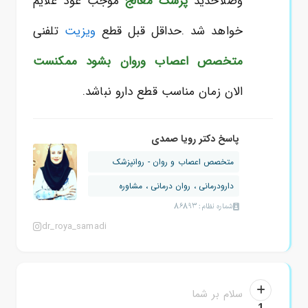
وصلاحدید
پزشک معالج
موجب عود علایم
خواهد شد .حداقل قبل قطع
ویزیت
تلفنی
متخصص اعصاب وروان بشود ممکنست
الان زمان مناسب قطع دارو نباشد.
پاسخ دکتر رویا صمدی
متخصص اعصاب و روان - روانپزشک
دارودرمانی ، روان درمانی ، مشاوره
شماره نظام: 86893
dr_roya_samadi
سلام بر شما
1