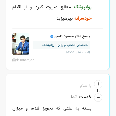
روانپزشک
معالج صورت گیرد و از اقدام
خودسرانه
بپرهیزید.
پاسخ دکتر مسعود نامجو
متخصص اعصاب و روان - روانپزشک
شماره نظام: 104095
dr.mnamjoo
با سلام
-1
خدمت شما
بسته به علتی که تجویز شده، و میزان