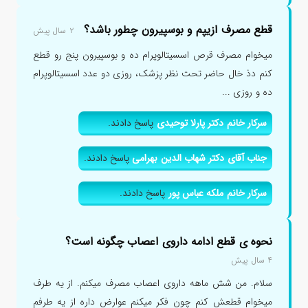
قطع مصرف ازیپم و بوسپیرون چطور باشد؟
۲ سال پیش
میخوام مصرف قرص اسسیتالوپرام ده و بوسپیرون پنج رو قطع
کنم دذ خال حاضر تحت نظر پزشک، روزی دو عدد اسسیتالوپرام
ده و روزی ...
سرکار خانم دکتر پارلا توحیدی
پاسخ دادند.
جناب آقای دکتر شهاب الدین بهرامی
پاسخ دادند.
سرکار خانم ملکه عباس پور
پاسخ دادند.
نحوه ی قطع ادامه داروی اعصاب چگونه است؟
۴ سال پیش
سلام. من شش ماهه داروی اعصاب مصرف میکنم. از یه طرف
میخوام قطعش کنم چون فکر میکنم عوارض داره از یه طرفم