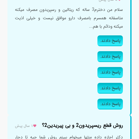
سلام من دخترم3 ساله که ریتالین و رسپریدون مصرف میکنه
متاسفانه همسرم بامصرف دارو موافق نیست و خیلی اذیت
میکنه ودائم با هم...
پاسخ دادند.
پاسخ دادند.
پاسخ دادند.
پاسخ دادند.
پاسخ دادند.
روش قطع ریسپریدون2 و بی پیریدین2؟
۱ سال پیش
دکتر اجازه داده منتها میخوام ببینم روش شما چیه تا دچار