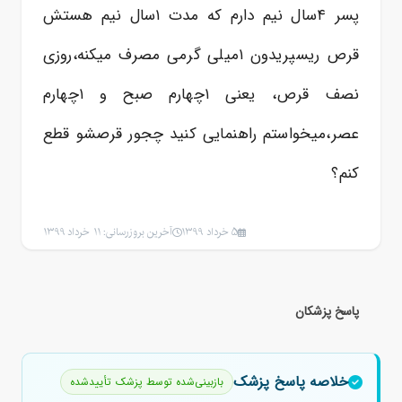
پسر ۴سال نیم دارم که مدت ۱سال نیم هستش
قرص ریسپریدون ۱میلی گرمی مصرف میکنه،روزی
نصف قرص، یعنی ۱چهارم صبح و ۱چهارم
عصر،میخواستم راهنمایی کنید چجور قرصشو قطع
کنم؟
5 خرداد 1399
آخرین بروزرسانی: 11 خرداد 1399
پاسخ پزشکان
خلاصه پاسخ پزشک
بازبینی‌شده توسط پزشک تأییدشده