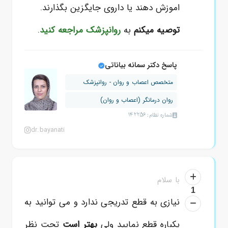
اموزش دهند یا داروی جایگزین بگذارند.
توصیه میکنم
به
روانپزشک
مراجعه کنید
.
پاسخ دکتر سمانه بیاناتی
متخصص اعصاب و روان - روانپزشک
روان درمانگر (اعصاب و روان)
شماره نظام: 142256
dr.bayanati
با سلام
1
نیازی به قطع تدریجی ندارد و می توانید به
یکباره قطع نمایید ولی
بهتر است
تحت نظر