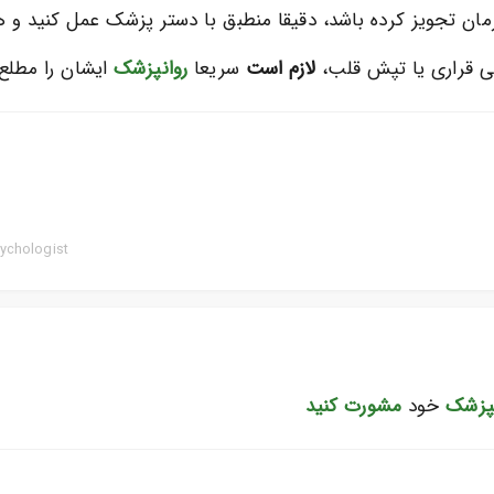
ان تجویز کرده باشد، دقیقا منطبق با دستر پزشک عمل کنید و 
ی قراری یا تپش قلب،
لازم است
سریعا
روانپزشک
ایشان را مطلع 
ychologist
نپزشک
خود
مشورت کنید