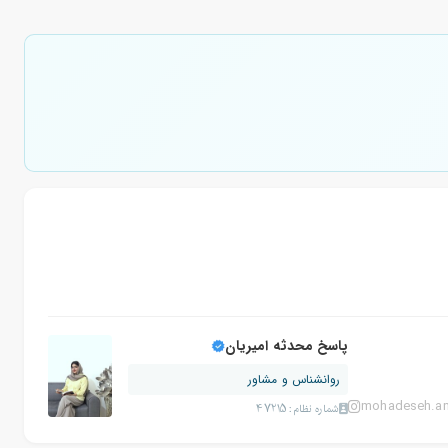
پاسخ محدثه امیریان
روانشناس و مشاور
mohadeseh.am
شماره نظام: 47215