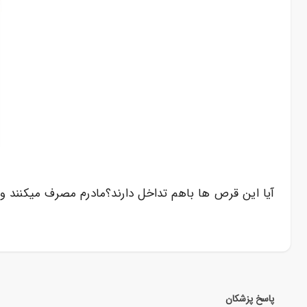
آیا این قرص ها باهم تداخل دارند؟مادرم مصرف میکنند و ۷۵ سالش هست
پاسخ پزشکان