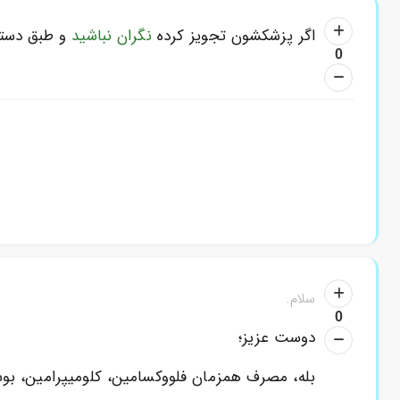
اگر پزشکشون تجویز کرده
نگران نباشید
و طبق دست
0
سلام.
0
دوست عزیز؛
بله، مصرف همزمان فلووکسامین، کلومیپرامین، بوسپیرون و تریفلوپراز