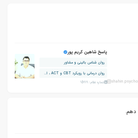
پاسخ شاهین کریم پور
روان شناس بالینی و مشاور
روان درمانی با رویکرد CBT و ACT ، اسک...
shahin.psycho
شماره نظام: 15919
 دهم.