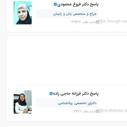
پاسخ دکتر فروغ محمودی
جراح و متخصص زنان و زایمان
dr.forough.m
شماره نظام: 136594
پاسخ دکتر فرزانه حاجی زاده
دکترای تخصصی روانشناسی
mindfulness_t
شماره نظام: 16779