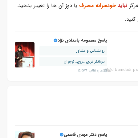
هرگز
نباید
خودسرانه مصرف
یا دوز آن ها را تغییر بدهید.
کنید.
پاسخ معصومه بامدادی نژاد
روانشناس و مشاور
درمانگر فردی _زوج_ نوجوان
drbamdadi_ps
شماره نظام: 56574
پاسخ دکتر مهدی قاسمی