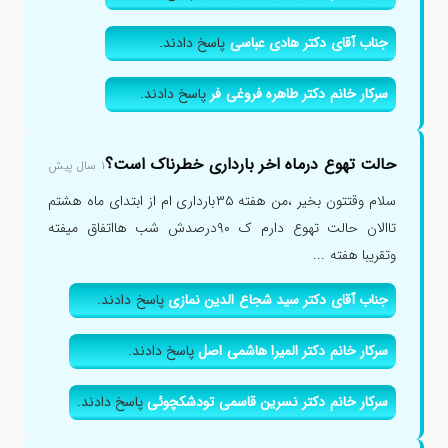
جناب آقای دکتر هادی عباسی
پاسخ دادند.
سرکار خانم دکتر طاهره فروغی فر
پاسخ دادند.
حالت تهوع درماه اخر بارداری خطرناک است؟
۱ سال پیش
سلام وقتتون بخیر ،من هفته ۳۵بارداری ام از ابتدای ماه هشتم
تاالان حالت تهوع دارم ک ۹۰درصدش شب هااتفاق میفته
وتقریبا هفته ...
جناب آقای دکتر سید شجاع الدین نمازی
پاسخ دادند.
سرکار خانم دکتر المیرا هاشمی اصل
پاسخ دادند.
سرکار خانم دکتر نسرین قاسمی تودشکچوئی
پاسخ دادند.