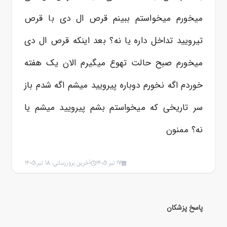
میخورم میخواستم ببینم قرص ال دی با قرص
تیرویید تداخل داره یا نه؟ بعد اینکه قرص ال دی
میخورم صبح حالت تهوع میگیرم الان یک هفته
خوردم اگه نخورم دوباره پیرویید میشم اگه شدم باز
سر تاریخی که میخواستم بشم پیرویید میشم یا
نه؟ ممنون
17 تیر 1405
آخرین بروزرسانی: 18 تیر 1405
پاسخ پزشکان