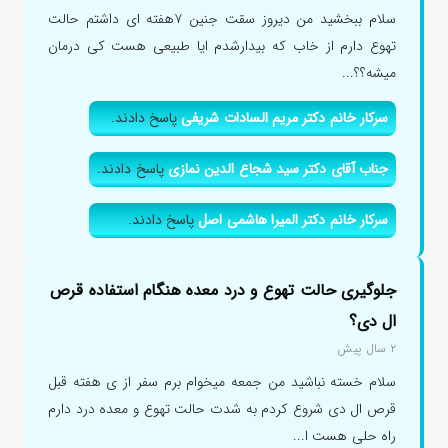
سلام ببخشید من دیروز سقت جنین ۷هفته ای داشتم حالت
تهوع دارم از خاب که بیدارشدم ایا طبیعی هست کی درمان
میشه؟؟...
سرکار خانم دکتر مریم السادات شریفی
پاسخ دادند.
جناب آقای دکتر سید شجاع الدین نمازی
پاسخ دادند.
سرکار خانم دکتر المیرا هاشمی اصل
پاسخ دادند.
جلوگیری حالت تهوع و درد معده هنگام استفاده قرص
ال دی؟
۲ سال پیش
سلام خسته نباشید من جمعه میخوام برم سفر از ی هفته قبل
قرص ال دی شروع کردم به شدت حالت تهوع و معده درد دارم
راه حلی هست ا...