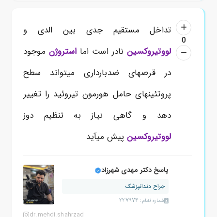
تداخل مستقیم جدی بین الدی و
0
لووتیروکسین
نادر است اما
استروژن
موجود
در قرصهای ضدبارداری میتواند سطح
پروتئینهای حامل هورمون تیروئید را تغییر
دهد و گاهی نیاز به تنظیم دوز
لووتیروکسین
پیش میآید
پاسخ دکتر مهدی شهرزاد
جراح دندانپزشک
شماره نظام: 227974
dr.mehdi.shahrzad