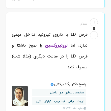
سلام
0
قرص LD با داروی تیروئید تداخل مهمی
ندارد، اما
لووتیروکسین
را صبح
ناشتا
و
قرص LD را در ساعت دیگری (مثلا شب)
مصرف کنید
پاسخ دکتر پگاه بیکدلی
متخصص بیماری های داخلی
دیابت - چاقی - کبد چرب - گوارش - تیرو...
شماره نظام: 141413