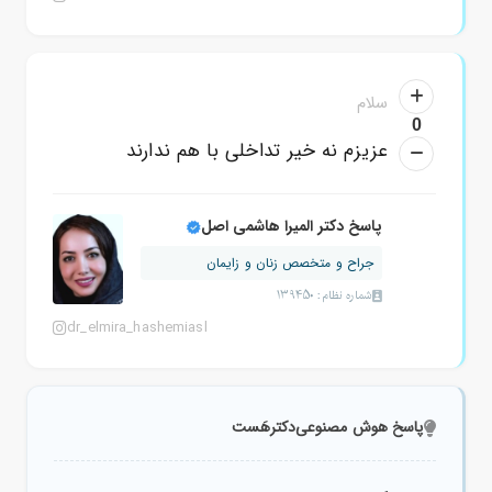
سلام
0
عزیزم نه خیر تداخلی با هم ندارند
پاسخ دکتر المیرا هاشمی اصل
جراح و متخصص زنان و زایمان
شماره نظام: 139450
dr_elmira_hashemiasl
پاسخ هوش مصنوعی
دکترهَست