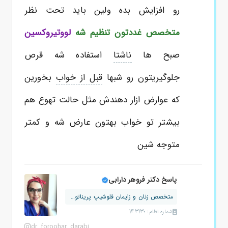
رو افزایش بده ولین باید تحت نظر
متخصص غددتون تنظیم شه
لووتیروکسین
صبح ها
ناشتا
استفاده شه قرص
جلوگیریتون رو شبها
قبل از خواب
بخورین
که عوارض ازار دهندش مثل حالت تهوع هم
بیشتر تو خواب بهتون عارض شه و کمتر
متوجه شین
پاسخ دکتر فروهر دارابی
متخصص زنان و زایمان فلوشیپ پریناتولوژ...
شماره نظام: 143130
dr_foroohar_darabi