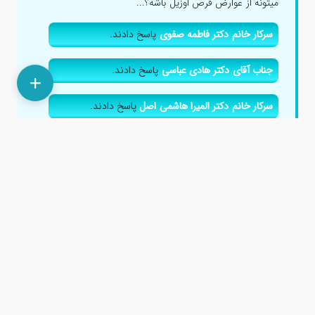
میتونه از عوارض قرص اوزیل باشه؟...
سرکار خانم دکتر فاطمه صفوی
پاسخ دادند.
جناب آقای دکتر هادی عباسی
پاسخ دادند.
سرکار خانم دکتر المیرا هاشمی اصل
پاسخ دادند.
سرکار خانم دکتر فرهانه امینی
پاسخ دادند.
سرکار خانم دکتر نسرین قاسمی تودشکچوئی
پاسخ دادند.
طریقهی مصرف قرص دمیترون 4؟
۶ سال پیش
با عرض سلام، متخصص زنان برای تهوع بارداری من روزی 1
عدد دمیترون 4 تجویز کردند اما من میبینم که همیشه هم
حالت تهوع ندارم!...