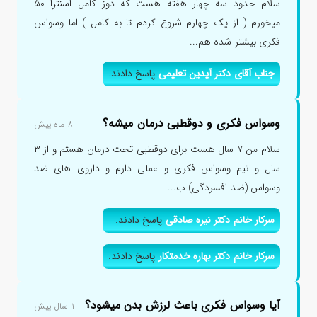
سلام حدود سه چهار هفته هست که دوز کامل اسنترا ۵۰
میخورم ( از یک چهارم شروع کردم تا به کامل ) اما وسواس
فکری بیشتر شده هم...
جناب آقای دکتر آیدین تعلیمی
پاسخ دادند.
وسواس فکری و دوقطبی درمان میشه؟
۸ ماه پیش
سلام من ۷ سال هست برای دوقطبی تحت درمان هستم و از ۳
سال و نیم وسواس فکری و عملی دارم و داروی های ضد
وسواس (ضد افسردگی) ب...
سرکار خانم دکتر نیره صادقی
پاسخ دادند.
سرکار خانم دکتر بهاره خدمتکار
پاسخ دادند.
آیا وسواس فکری باعث لرزش بدن میشود؟
۱ سال پیش