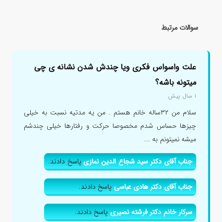
سوالات مرتبط
علت واسواس فکری ویا چندش شدن نشانه ی چی
میتونه باشه؟
۱ سال پیش
سلام من ۳۲ساله خانم هستم . من یه مدتیه نسبت به خیلی
چیزها حساس شدم مخصوصا حرکت و رفتارها خیلی چندشم
میشه نمیتونم به ...
جناب آقای دکتر سید شجاع الدین نمازی
پاسخ دادند.
جناب آقای دکتر هادی عباسی
پاسخ دادند.
سرکار خانم دکتر فرشته نصیری
پاسخ دادند.