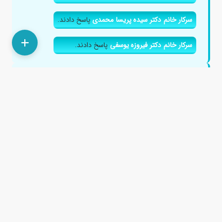
سرکار خانم دکتر سیده پریسا محمدی
پاسخ دادند.
سرکار خانم دکتر فیروزه یوسفی
پاسخ دادند.
درمان وسواس فکری در خود ارضایی چگونه است؟
۶ سال پیش
با سلام . من از نوجوانی تا حالا که 32 سال دارم خود ارضایی
میکردم و هفته ای یکبار این کار رو انجام میدهم ولی در هربار
این...
جناب آقای دکتر مسعود نامجو
پاسخ دادند.
فلوکسیتین ۳۰ برای وسواس فکری چند وقت طول
میکشه که جواب بده؟