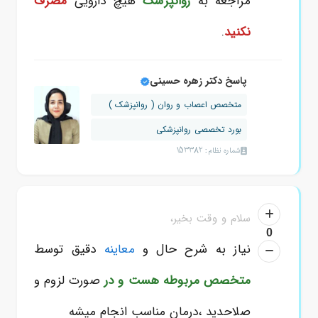
مراجعه به
روانپزشک
هیچ دارویی
مصرف
نکنید
.
پاسخ دکتر زهره حسینی
متخصص اعصاب و روان ( روانپزشک )
بورد تخصصی روانپزشکی
شماره نظام: 153382
سلام و وقت بخیر،
0
نیاز به شرح حال و
معاینه
دقیق توسط
متخصص مربوطه هست و در
صورت لزوم و
صلاحدید ،درمان مناسب انجام میشه