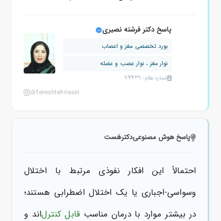
پاسخ دکتر فرشته نصیری
بورد تخصصی مغز و اعصاب
نوار مغز ، نوار عصب و عضله
شماره نظام: 117439
drfereshtehnasiri
پاسخ هوش مصنوعی
دکترهَست
احتمالاً این افکار نفوذی مرتبط با اختلال
وسواسی-اجباری یا یک اختلال اضطرابی هستند؛
در بیشتر موارد با درمان مناسب
قابل کنترل
‌اند و