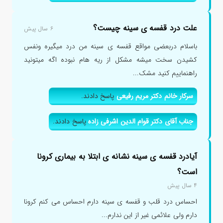
علت درد قفسه ی سینه چیست؟
۶ سال پیش
باسلام دربعضی مواقع قفسه ی سینه من درد میگیره ونفس
کشیدن سخت میشه مشکل از ریه هام نبوده اگه میتونید
راهنماییم کنید مشک...
سرکار خانم دکتر مریم رفیعی
پاسخ دادند.
جناب آقای دکتر قوام الدین اشرفی زاده
پاسخ دادند.
آیادرد قفسه ی سینه نشانه ی ابتلا به بیماری کرونا
است؟
۴ سال پیش
احساس درد قلب و قفسه ی سینه دارم احساس می کنم کرونا
دارم ولی علائمی غیر از این ندارم...