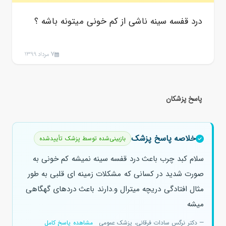
درد قفسه سینه ناشی از کم خونی میتونه باشه ؟
7 مرداد 1399
پاسخ پزشکان
خلاصه پاسخ پزشک
بازبینی‌شده توسط پزشک تأییدشده
سلام کبد چرب باعث درد قفسه سینه نمیشه کم خونی به
صورت شدید در کسانی که مشکلات زمینه ای قلبی به طور
مثال افتادگی دریچه میترال و.دارند باعث دردهای گهگاهی
میشه
— دکتر نرگس سادات فرقانی، پزشک عمومی
مشاهده پاسخ کامل