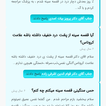
2 روز بعدش دچار درد در قفسه سینه شدم ، به پزشک مراجعه
کردم و با گ...
جناب آقای دکتر پرویز بیات اسدی
پاسخ دادند.
آیا قفسه سینه از پشت درد خفیف داشته باشه علامت
کروناس؟
۶ سال پیش
سلام اقای دکتر.قفسه سینه از پشت ی درد خفیف داشته باشه
علامت کروناس؟تنگی نفس،تب،سرفه ،خستگی هیچی ندارم...
جناب آقای دکتر قوام الدین اشرفی زاده
پاسخ دادند.
حس سنگینی قفسه سینه میکنم چه کنم؟
۶ سال پیش
سلام ببخشید بازم مزاحم شدم . من گفتما نفس عمیق نمیتونم
بکشم مثل یه روز کلا نمیتونم یا دو روز و حس سنگینی قفسه