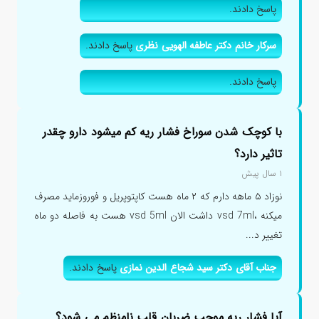
پاسخ دادند.
سرکار خانم دکتر عاطفه الهویی نظری
پاسخ دادند.
پاسخ دادند.
با کوچک شدن سوراخ فشار ریه کم میشود دارو چقدر
تاثیر دارد؟
۱ سال پیش
نوزاد ۵ ماهه دارم که ۲ ماه هست کاپتوپریل و فوروزماید مصرف
میکنه ،vsd 7ml داشت الان vsd 5ml هست به فاصله دو ماه
تغییر د...
جناب آقای دکتر سید شجاع الدین نمازی
پاسخ دادند.
آیا فشار ریه موجب ضربان قلب نامنظم می شود؟