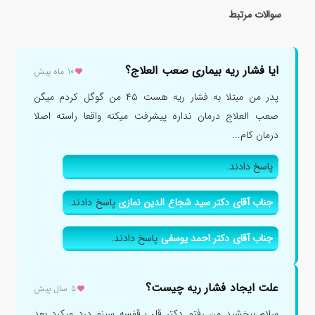
سوالات مرتبط
ایا فشار ریه بیماری صعب العلاج؟
۱۰ ماه پیش
پدر من مبتلا به فشار ریه هست ۴۵ من گوگل کردم میگن
صعب العلاج درمان نداره پیشرفت میکنه واقعا راسته اصلا
درمان کام...
پاسخ دادند.
جناب آقای دکتر سید شجاع الدین نمازی
پاسخ دادند.
جناب آقای دکتر احمد یوسفی
پاسخ دادند.
علت ایجاد فشار ریه چیست؟
۵ سال پیش
سلام ببخشید من رفتم دکتر قلب قفسه سینم درد میکرد بعد