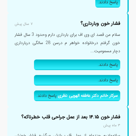
پاسخ دادند.
فشار خون وبارداری؟
۷ سال پیش
سلام من قصد ای وی اف برای بارداری دارم وحدود 3 سال فشار
خون گرفتم درخانواده خواهر م درسن 28 سالگی دربارداری
دچار مسمومیت...
پاسخ دادند.
پاسخ دادند.
سرکار خانم دکتر عاطفه الهویی نظری
پاسخ دادند.
فشار خون ۱۴.۱۵ بعد از عمل جراحی قلب خطرناکه؟
۳ ماه پیش
سلاممادرم چندماه از عمل قلب بازش میگذره فشار خونش