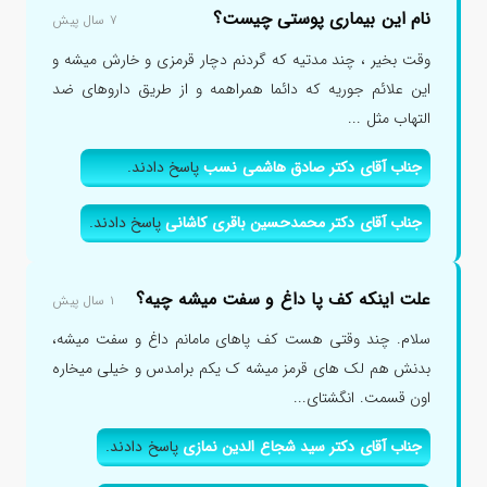
نام این بیماری پوستی چیست؟
۷ سال پیش
وقت بخیر ، چند مدتیه که گردنم دچار قرمزی و خارش میشه و
این علائم جوریه که دائما همراهمه و از طریق داروهای ضد
التهاب مثل ...
جناب آقای دکتر صادق هاشمی نسب
پاسخ دادند.
جناب آقای دکتر محمدحسین باقری کاشانی
پاسخ دادند.
علت اینکه کف پا داغ و سفت میشه چیه؟
۱ سال پیش
سلام. چند وقتی هست کف پاهای مامانم داغ و سفت میشه،
بدنش هم لک های قرمز میشه ک یکم برامدس و خیلی میخاره
اون قسمت. انگشتای...
جناب آقای دکتر سید شجاع الدین نمازی
پاسخ دادند.