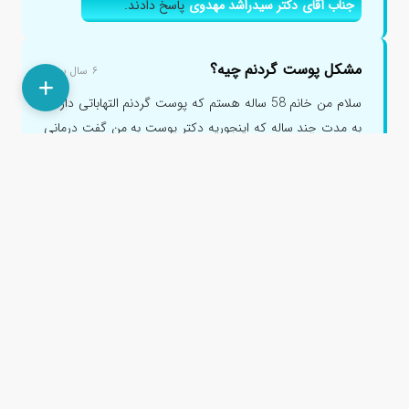
جناب آقای دکتر سیدراشد مهدوی
پاسخ دادند.
مشکل پوست گردنم چیه؟
۶ سال پیش
سلام من خانم 58 ساله هستم که پوست گردنم التهاباتی داره و
به مدت چند ساله که اینجوریه دکتر پوست به من گفت درمانی
نداره ...
جناب آقای دکتر محمدحسین باقری کاشانی
پاسخ دادند.
سرکار خانم دکتر نرگس شایسته فرد
پاسخ دادند.
خال قرمز روی گردنم نشانه چیست؟
۷ ماه پیش
سلام وقت بخیر من روی بدنم از این خال های قرمز که عکسش
و فرستادم چند تایی دارم آزمایش خون و چکاپ سونوگرافی
هامو طبق ر...