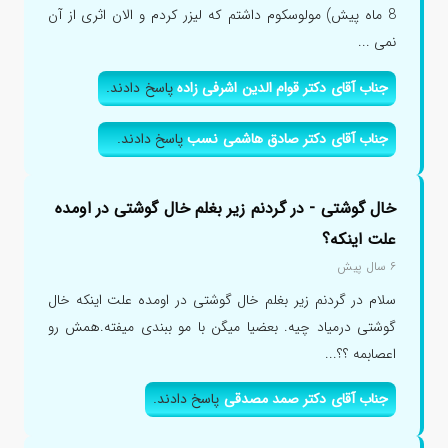
8 ماه پیش) مولوسکوم داشتم که لیزر کردم و الان اثری از آن
نمی ...
جناب آقای دکتر قوام الدین اشرفی زاده
پاسخ دادند.
جناب آقای دکتر صادق هاشمی نسب
پاسخ دادند.
خال گوشتی - در گردنم زیر بغلم خال گوشتی در اومده
علت اینکه؟
۶ سال پیش
سلام در گردنم زیر بغلم خال گوشتی در اومده علت اینکه خال
گوشتی درمیاد چیه. بعضیا میگن با مو ببندی میفته.همش رو
اعصابمه ؟؟...
جناب آقای دکتر صمد مصدقی
پاسخ دادند.