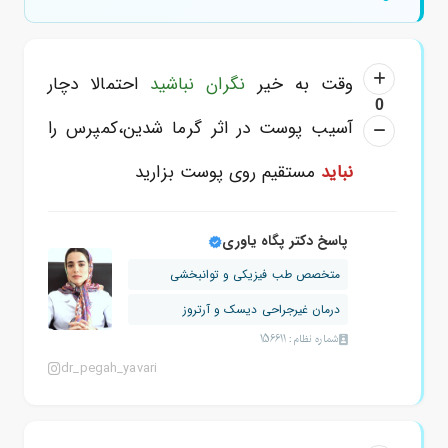
وقت به خیر
نگران نباشید
احتمالا دچار
0
آسیب پوست در اثر گرما شدین،کمپرس را
نباید
مستقیم روی پوست بزارید
پاسخ دکتر پگاه یاوری
متخصص طب فیزیکی و توانبخشی
درمان غیرجراحی دیسک و آرتروز
شماره نظام: 156611
dr_pegah_yavari