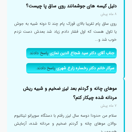
دلیل کیسه های جوشمانند روی ساق پا چیست؟
۸ ماه پیش
روی ساق پام تقریبا بالای قوزک پام چند تا دونه شبیه به جوش
یا تاول هست که اول فشار دادم زیاد شد بعدش دست نزدم
خوب شد و...
جناب آقای دکتر سید شجاع الدین نمازی
پاسخ دادند.
سرکار خانم دکتر رخساره زارع شهری
پاسخ دادند.
موهای چانه و گردنم بعد لیزر ضخیم و شبیه ریش
مردانه شده چیکار کنم؟
۷ ماه پیش
سلام من حدودا دوسه سال لیزر رفتم با دستگاه سوپرانو تیتانیوم
،والان موهای چانه و گردنم ضخیم و مردانه شده، آزمایش
هورمون د...