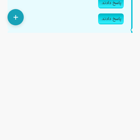
پاسخ دادند.
پاسخ دادند.
علت تغییر رنگ پوست در نقات مختلف بدن بهمراه
خارش چیست؟
۶ سال پیش
با سلام به مدت 2 هفته هست که روزی یکبار همینطور که در
عکس مشاهد میکنید پوستم در نقاط مختلف (ثابت نیست
مکانش)بدنم به مدت ...
پاسخ دادند.
پاسخ دادند.
آیا خارش پوست می تواند عارضه ای جدی باشد؟