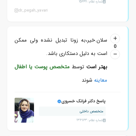
شماره نظام: 156611
dr_pegah_yavari
سلان.خیر،به زونا تبدیل نشده ولی ممکن
0
است به دلیل دستکاری باشد.
بهتر است
توسط
متخصص پوست یا اطفال
معاینه
شوند
پاسخ دکتر فرانک خسروی
متخصص داخلی
شماره نظام: 136963