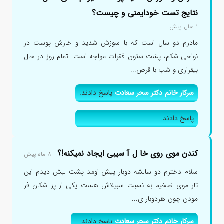
نتایج تست خودایمنی و چیست؟
۱ سال پیش
مادرم دو سال است که با سوزش شدید و خارش پوست در
نواحی شکم، پشت ستون فقرات مواجه است. تمام روز در حال
بیقراری و شب با قرص...
سرکار خانم دکتر سحر سعادت
پاسخ دادند.
پاسخ دادند.
کندن موی روی خا ل آ سیبی ایجاد نمیکنه!؟
۸ ماه پیش
سلام دخترم دو سالشه دوبار پیش اومد پشت لبش دیدم این
تار موی ضخیم به نسبت سبیلاش هست یکی از پز شکان فر
مودن چون هردوبار ی...
سرکار خانم دکتر سحر سعادت
پاسخ دادند.