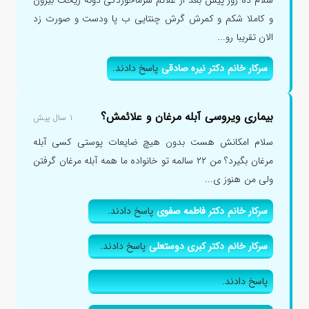
و کاملا شکم و کمرش گرش چنتایی ب پا ودست و صورت زد
الان تقریبا رو...
سرکار خانم دکتر نیره صادقی
پاسخ دادند.
بیماری ویروسی آبله مرغان و علائمش؟
۱ سال پیش
سلام امکانش هست بدون هیچ ضایعات پوستی کسی آبله
مرغان بگیرد؟ من ۲۲ سالمه تو خانواده ما همه آبله مرغان گرفتن
ولی من هنوز ی...
سرکار خانم دکتر فاطمه صفوی
پاسخ دادند.
سرکار خانم دکتر کبری دوستعلی
پاسخ دادند.
پاسخ دادند.