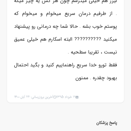
لیزر هم خیلی میترسم چون هر کس یه چیز میگه
. از طرفیم درمان سریع میخوام و میخوام که
پوستم خوب بشه . حالا شما چه درمانی رو پیشنهاد
میکنید ?????????? البته اسکارم هم خیلی عمیق
نیست ، تقریبا سطحیه .
فقط تورو خدا سریع راهنماییم کنید و بگید احتمال
بهبود چقدره . ممنون
19 خرداد 1395
آخرین بروزرسانی: 22 آبان 1400
پاسخ پزشکان