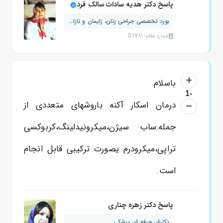
پاسخ دکتر هدیه سادات سالک فرد
بورد تخصصی جراحی زنان، زایمان و نازایی
شماره نظام: 59791
باسلام
-1
درمان اسکار آکنه باروشهای متعددی از
جمله:ساب سیژن،میکرونیدلینگ،کربوکسی
تراپی،میکرودرم یصورت ترکیبی قابل انجام
است.
پاسخ دکتر زهره چناری
دکترای حرفه ای پزشکی