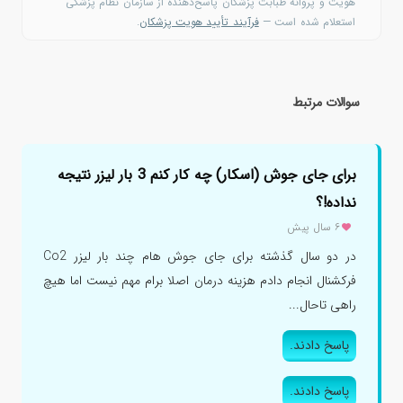
هویت و پروانه طبابت پزشکان پاسخ‌دهنده از سازمان نظام پزشکی
استعلام شده است —
فرآیند تأیید هویت پزشکان
.
سوالات مرتبط
برای جای جوش (اسکار) چه کار کنم 3 بار لیزر نتیجه
نداده!؟
۶ سال پیش
در دو سال گذشته برای جای جوش هام چند بار لیزر Co2
فرکشنال انجام دادم هزینه درمان اصلا برام مهم نیست اما هیچ
راهی تاحال...
پاسخ دادند.
پاسخ دادند.