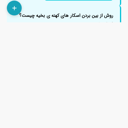
روش از بین بردن اسکار های کهنه ی بخیه چیست؟
۶ سال پیش
من حدود 15 سال پیش تصادف کردم و صورتم130 تا بخیه
خورد ک متاسفانه اسکارش باقی مونده.تا الان8 جلسه لیزرco2و
2 جلسهprpانجام...
پاسخ دادند.
درمان جای اسکار خال برداشت با دستگاه کوتر چیه
چه راه کاری دارید؟
۱ سال پیش
من حدود ۸ ماه پیش خال صورت با دستگاه کوتر برداشتم
رسیدگی زیاد کردم ولی متاسفانه جاشون مونده رو صورتم جای
خال حالت لک س...