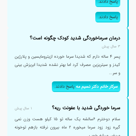
پاسخ دادند.
پاسخ دادند.
درمان سرماخوردگی شدید کودک چگونه است؟
۳ سال پیش
پسر ۴ ساله دارم که شدیدا سرما خورده ازیترومایسین و پلارژین
کیدز و سیتریزین مصرف کرد اما بهتر نشده شدیدا ابریزش بینی
و سر...
سرکار خانم دکتر نسیم مه
پاسخ دادند.
سرما خوردگی شدید با عفونت ریه؟
۱ سال پیش
سلام دوخترم ۶سالشه یک ساله تو ۱۵ کیلو هست وزن نمی
گیره زود زود سرما میخوره ۲ ماه بیرون نرفته بازهم توخونه
مریض میشه خوب ...