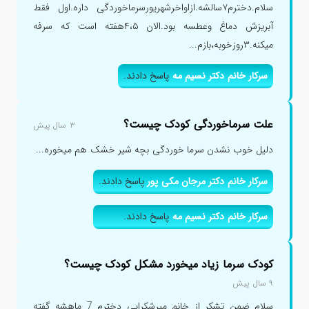
سلام.دخترم۷سالشه.ازاواخرشهریورسرماخوردگی داره.اول فقط
آبریزش دماغ وعطسه بود.الان ۴،۵هفته است که سرفه
میکنه.۳روزخوبه،بازم...
سرکار خانم دکتر نسیم مه
پاسخ دادند.
علت سرماخوردگی کودک چیست؟
۳ سال پیش
دلیل خوب نشدن سرما خوردگی بچه شیر خشک هم میخوره...
سرکار خانم دکتر مرجان مکی پور
پاسخ دادند.
سرکار خانم دکتر نسیم مه
پاسخ دادند.
کودک سرما زیاد میخورد مشکل کودک چیست؟
۹ سال پیش
سلام ضمن تشکر از خانم میرشکرایی دخترم 7 ماهشه گفته