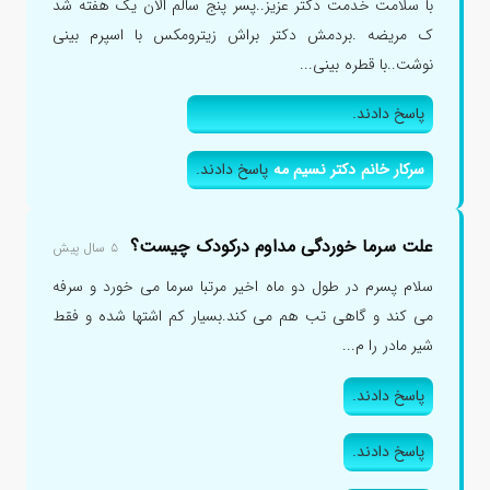
با سلامت خدمت دکتر عزیز..پسر پنج سالم الان یک هفته شد
ک مریضه .بردمش دکتر براش زیترومکس با اسپرم بینی
نوشت..با قطره بینی...
پاسخ دادند.
سرکار خانم دکتر نسیم مه
پاسخ دادند.
علت سرما خوردگی مداوم درکودک چیست؟
۵ سال پیش
سلام پسرم در طول دو ماه اخیر مرتبا سرما می خورد و سرفه
می کند و گاهی تب هم می کند.بسیار کم اشتها شده و فقط
شیر مادر را م...
پاسخ دادند.
پاسخ دادند.