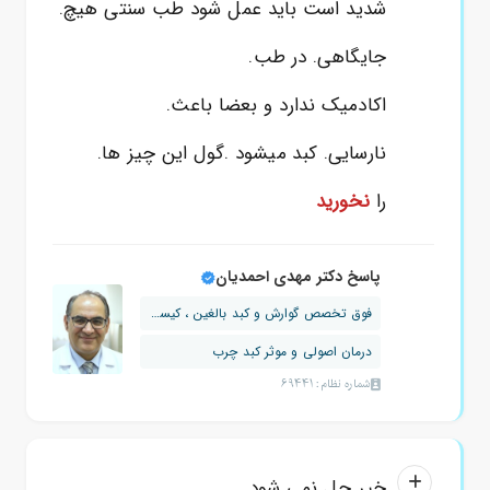
شدید است باید عمل شود طب سنتی هیچ.
جایگاهی. در طب.
اکادمیک ندارد و بعضا باعث.
نارسایی. کبد میشود .گول این چیز ها.
را
نخورید
پاسخ دکتر مهدی احمدیان
فوق تخصص گوارش و کبد بالغین ، کیسه صفرا
درمان اصولی و موثر کبد چرب
شماره نظام: 69441
خیر حل نمی شود.