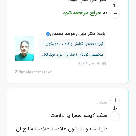
-1
به
جراح مراجعه شود
.
پاسخ دکتر مهران موحد محمدی
فوق تخصص گوارش و کبد ، اندوسکوپی و کو...
متخصص کودکان (اطفال) ، بورد فوق تخصصی
شماره نظام: 126861
drmehranmovahed
سلام.
-1
سنگ کیسه صفرا یا علامت.
دار است و یا بدون علامت .علامت شایع ان.