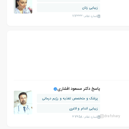
زیبایی زنان
شماره نظام: 117333
پاسخ دکتر مسعود افشاری
پزشک و متخصص تغذیه و رژیم درمانی
زیبایی اندام و لاغری
drafshary
شماره نظام: 47458