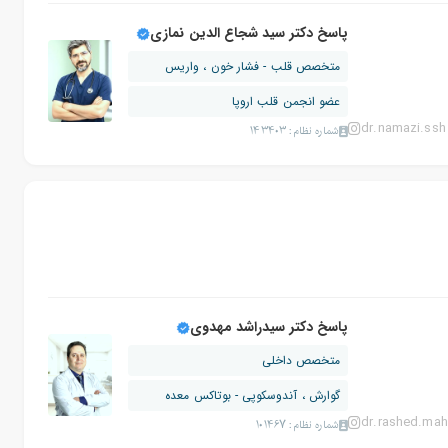
پاسخ دکتر سید شجاع الدین نمازی
متخصص قلب - فشار خون ، واریس
عضو انجمن قلب اروپا
dr.namazi.ssh
شماره نظام: 143403
پاسخ دکتر سیدراشد مهدوی
متخصص داخلی
گوارش ، آندوسکوپی - بوتاکس معده
dr.rashed.mah
شماره نظام: 101467