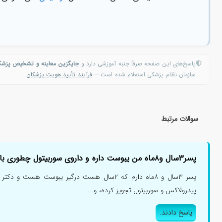
پاسخ‌های این صفحه صرفاً جنبه آموزشی دارد و
جایگزین معاینه و تشخیص پزش
سازمان نظام پزشکی استعلام شده است —
فرآیند تأیید هویت پزشکان
.
سوالات مرتبط
پسر۳سال و۸ماه من یبوست داره و داروی سوربیتول چطوری باید مصرف کنم؟
پسر ۳سال و ۸ماه دارم که ۲سال هست درگیر یبوست ه
پیدرولاکس و سوربیتول تجویز کرده، و...
پاسخ دادند.