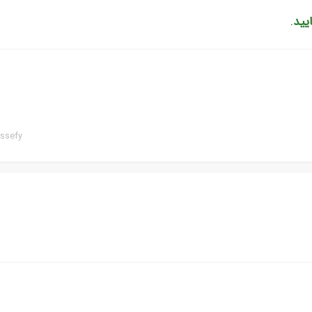
یید
.
ssefy