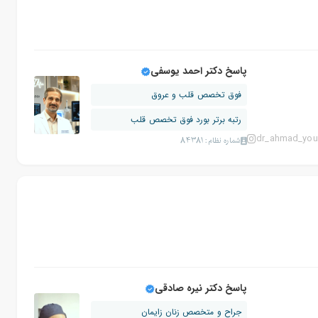
پاسخ دکتر احمد یوسفی
فوق تخصص قلب و عروق
رتبه برتر بورد فوق تخصص قلب
dr_ahmad_you
شماره نظام: 84381
پاسخ دکتر نیره صادقی
جراح و متخصص زنان زایمان