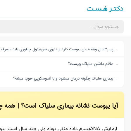
پسر۳سال و۸ماه من یبوست داره و داروی سوربیتول چطوری باید مصرف کنم؟
علائم داشتن سلیاک چیست؟
بیماری سلیاک چگونه درمان میشود و با آندوسکوپی خوب میشه؟
آیا یبوست نشانه بیماری سلیاک است؟ | همه چ
ازمایش ANAپسرم داده منفی بوده ولی چند سال است یبوست داره دلدرد نداره احتنال داره سلیاک داشته باشه؟