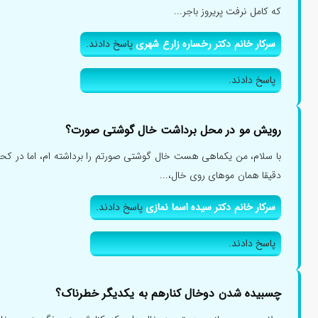
که کامل نرفت پریروز باجر...
سرکار خانم دکتر رخساره زارع شهری
پاسخ دادند.
پاسخ دادند.
رویش مو در محل برداشت خال گوشتی صورت؟
با سلام، من یکماهی هست خال گوشتی صورتم را برداشته ام، اما در کح
دقیقا همان موهای روی خال،...
سرکار خانم دکتر سیده اسما نمازی
پاسخ دادند.
پاسخ دادند.
چسبیده شدن دوخال کنارهم به یکدیگر خطرناک؟