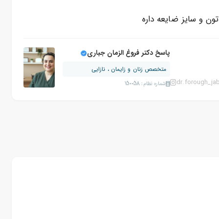
ن و سایز ضایعه داره
پاسخ دکتر فروغ الزمان جباری
متخصص زنان و زایمان ، نازایی
dr.forough_jab
شماره نظام: 150058