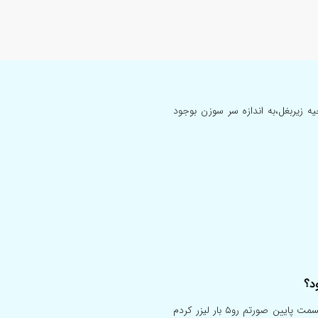
پوستم درناحیه زیربغل،به اندازه سر سوزن بوجود
د؟
سلام ۲۴ س دارم ویک خال مودار مادرزادی اندازه پاک کن سرمداد درقسمت پایین صورتم رو۵ بار لیزر کردم