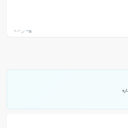
13 تیر 1403
ره