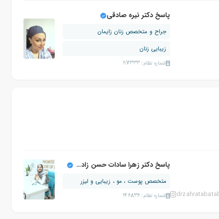
پاسخ دکتر نیره صادقی
جراح و متخصص زنان زایمان
زیبایی زنان
شماره نظام: 117333
پاسخ دکتر زهرا سادات حسن زاده طباطبائی
متخصص پوست ، مو ، زیبایی و لیزر
drzahratabata
شماره نظام: 146836