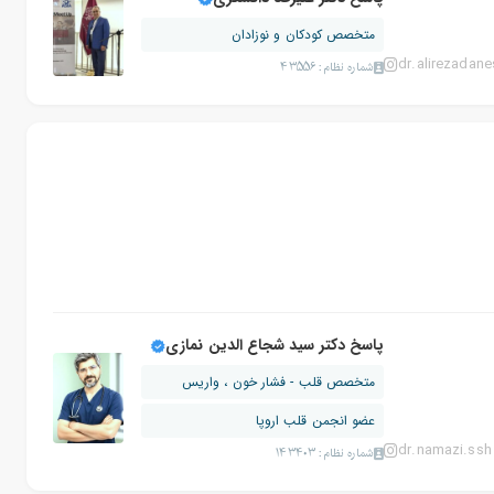
پاسخ دکتر علیرضا دانشگری
متخصص کودکان و نوزادان
dr.alirezadane
شماره نظام: 43556
پاسخ دکتر سید شجاع الدین نمازی
متخصص قلب - فشار خون ، واریس