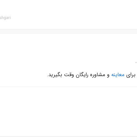
مینوفن
بدهید
shgari
 برای
معاینه
و مشاوره رایگان وقت بگیرید.