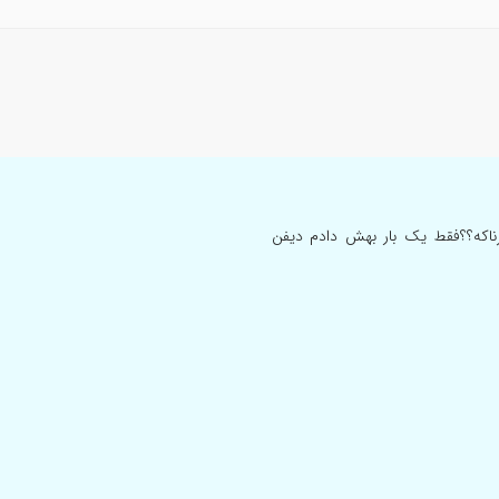
ک نیست.
برای هرگونه اقدام درمانی حتماً با پزشک متخصص مشورت کنید. در مواقع اورژانسی 
هیدرامین و ستریزین در کودک ۵ ساله خطرناکه؟؟فقط یک بار بهش دادم دیفن