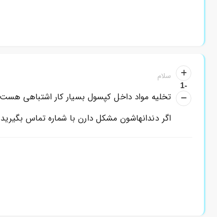
1
اولا کپسول
نباید
باز شود .ثانیا این سن شربت
استا
سلام
-1
تخلیه مواد داخل کپسول بسیار کار اشتباهی هست.
اگر دندانهاشون مشکل دارن با شماره تماس بگیرید