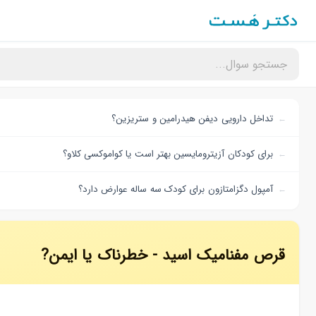
تداخل دارویی دیفن هیدرامین و ستریزین؟
برای کودکان آزیترومایسین بهتر است یا کواموکسی کلاو؟
آمپول دگزامتازون برای کودک سه ساله عوارض دارد؟
قرص مفنامیک اسید - خطرناک یا ایمن?