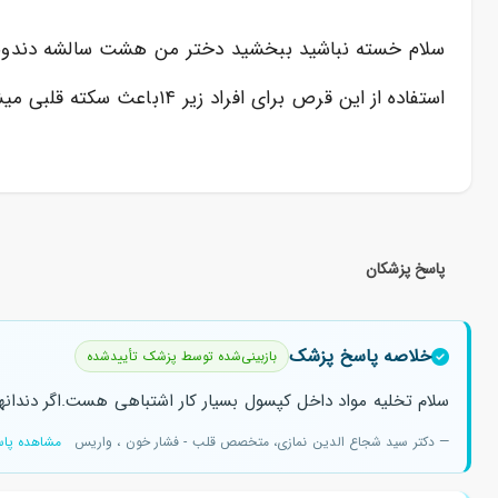
سلام خسته نباشید ببخشید دختر من هشت سالشه دندونش د
استفاده از این قرص برای افراد زیر ۱۴باعث سکته قلبی میشه تورو خدا بگین که مشکلی پیش میاد بانه الان دندونش خوب شده وخوابیده خیلی میترسم
پاسخ پزشکان
خلاصه پاسخ پزشک
بازبینی‌شده توسط پزشک تأییدشده
سلام تخلیه مواد داخل کپسول بسیار کار اشتباهی هست.اگر دندانها
— دکتر سید شجاع الدین نمازی، متخصص قلب - فشار خون ، واریس
مشاهده پاس