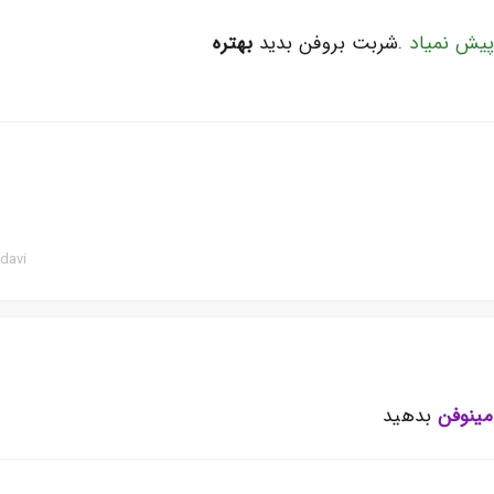
یش نمیاد
.شربت بروفن بدید
بهتره
davi