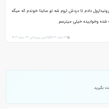
دازول دادم تا دردش اروم شه تو سایتا خوندم که میگه
23 اسفند 1403
آخرین بروزرسانی: 24 اسفند 1403
ت بگیرید.