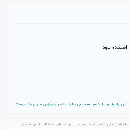
عضو انجمن قلب اروپا
dr.namazi.ssh
شماره نظام: 143403
استفاده شود.