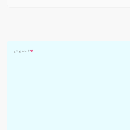
این پاسخ توسط هوش مصنوعی تولید شده و جایگزین نظر پزشک نیست.
با مراکز درمانی تماس بگیرید. هویت و پروانه طبابت پزشکان پاسخ‌دهنده از
۶ ماه پیش