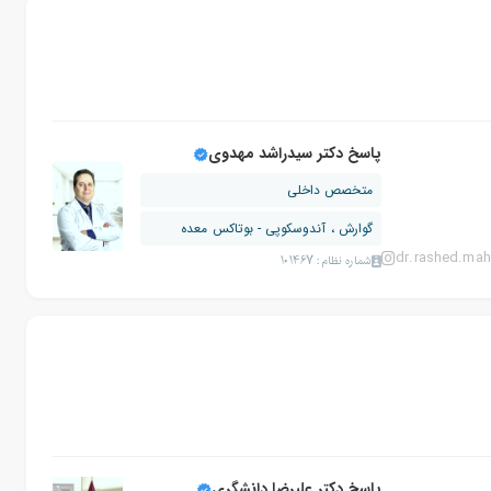
پاسخ دکتر سیدراشد مهدوی
متخصص داخلی
گوارش ، آندوسکوپی - بوتاکس معده
dr.rashed.mah
شماره نظام: 101467