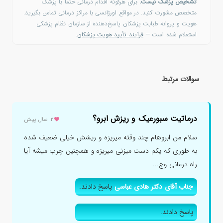
تشخیص پزشک نیست.
برای هرگونه اقدام درمانی حتماً با پزشک
متخصص مشورت کنید. در مواقع اورژانسی با مراکز درمانی تماس بگیرید.
هویت و پروانه طبابت پزشکان پاسخ‌دهنده از سازمان نظام پزشکی
استعلام شده است —
فرآیند تأیید هویت پزشکان
.
سوالات مرتبط
درماتیت سبورعیک و ریزش ابرو؟
۲ سال پیش
سلام من ابروهام چند وقته میریزه و ریشش خیلی ضعیف شده
به طوری که یکم دست میزنی میریزه و همچنین چرب میشه آیا
راه درمانی وج...
جناب آقای دکتر هادی عباسی
پاسخ دادند.
پاسخ دادند.