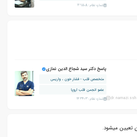
شماره نظام: 129808
پاسخ دکتر سید شجاع الدین نمازی
متخصص قلب - فشار خون ، واریس
عضو انجمن قلب اروپا
dr.namazi.ssh
شماره نظام: 143403
ن تعیین میشود.