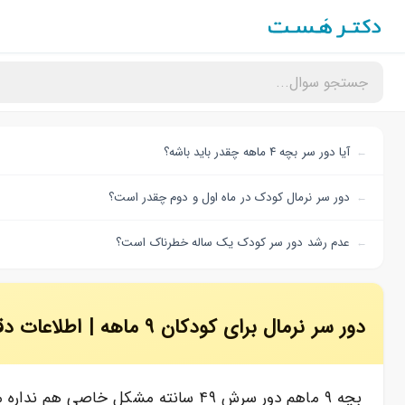
آیا دور سر بچه ۴ ماهه چقدر باید باشه؟
دور سر نرمال کودک در ماه اول و دوم چقدر است؟
عدم رشد دور سر کودک یک ساله خطرناک است؟
دور سر نرمال برای کودکان ۹ ماهه | اطلاعات دقیق پزشکی
بچه ۹ ماهم دور سرش ۴۹ سانته مشکل خاصی هم نداره میتونه بشینه وایسه چهاردست و پا هم میره ماما بابا دادی هم میگه