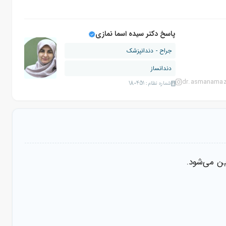
پاسخ دکتر سیده اسما نمازی
جراح - دندانپزشک
دندانساز
dr.asmanamaz
شماره نظام: 180451
ن می‌شود.