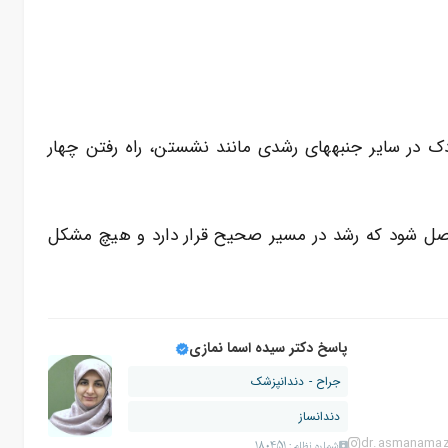
کودک در سایر جنبههای رشدی مانند نشستن، راه رفتن چهار
صل شود که رشد در مسیر صحیح قرار دارد و هیچ مشکل
پاسخ دکتر سیده اسما نمازی
جراح - دندانپزشک
دندانساز
dr.asmanamaz
شماره نظام: 180451