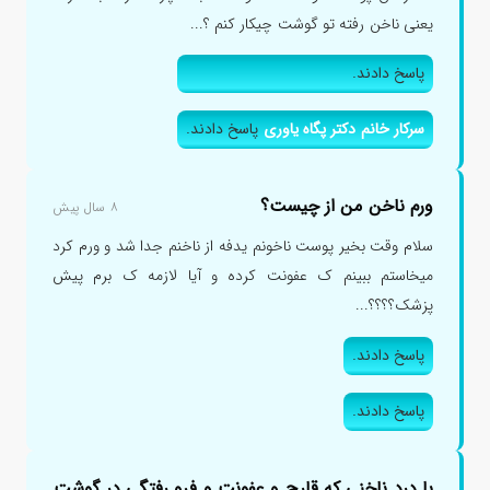
یعنی ناخن رفته تو گوشت چیکار کنم ؟...
پاسخ دادند.
سرکار خانم دکتر پگاه یاوری
پاسخ دادند.
ورم ناخن من از چیست؟
۸ سال پیش
سلام وقت بخیر پوست ناخونم یدفه از ناخنم جدا شد و ورم کرد
میخاستم ببینم ک عفونت کرده و آیا لازمه ک برم پیش
پزشک؟؟؟؟...
پاسخ دادند.
پاسخ دادند.
با درد ناخنی که قارچ و عفونت و فرو رفتگی در گوشت