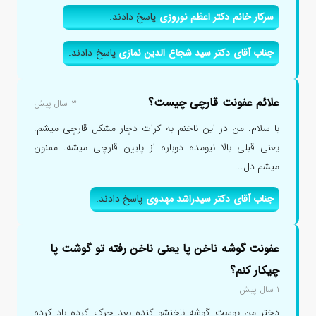
سرکار خانم دکتر اعظم نوروزی
پاسخ دادند.
جناب آقای دکتر سید شجاع الدین نمازی
پاسخ دادند.
علائم عفونت قارچی چیست؟
۳ سال پیش
با سلام. من در این ناخنم به کرات دچار مشکل قارچی میشم.
یعنی قبلی بالا نیومده دوباره از پایین قارچی میشه. ممنون
میشم دل...
جناب آقای دکتر سیدراشد مهدوی
پاسخ دادند.
عفونت گوشه ناخن پا یعنی ناخن رفته تو گوشت پا
چیکار کنم؟
۱ سال پیش
دختر من پوست گوشه ناخنشو کنده بعد چرک کرده باد کرده