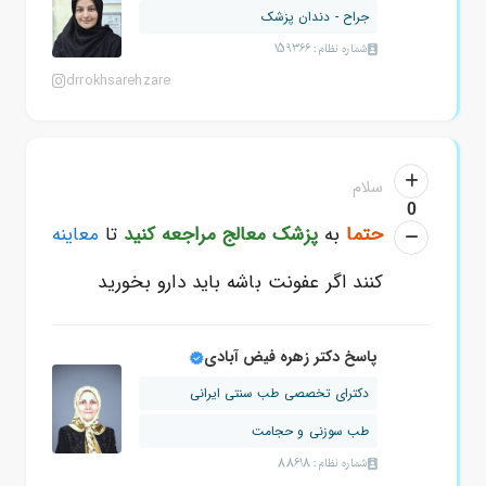
جراح - دندان پزشک
شماره نظام: 159366
drrokhsarehzare
سلام
0
حتما
به
پزشک معالج
مراجعه کنید
تا
معاینه
کنند اگر عفونت باشه باید دارو بخورید
پاسخ دکتر زهره فیض آبادی
دکترای تخصصی طب سنتی ایرانی
طب سوزنی و حجامت
شماره نظام: 88618