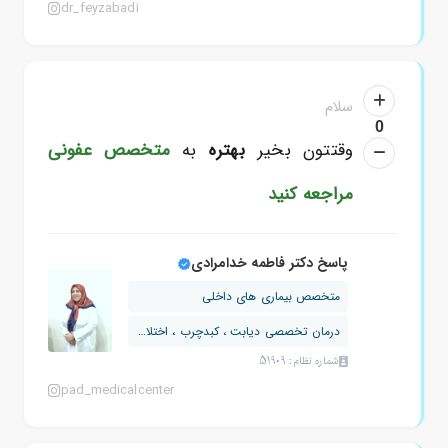
dr_feyzabadi
سلام
0
وقتتون بخیر
بهتره
به
متخصص عفونی
مراجعه کنید
پاسخ دکتر فاطمه خدامرادی
متخصص بیماری های داخلی
درمان تخصصی دیابت ، کبدچرب ، اختلالات...
شماره نظام: 51909
pad_medicalcenter