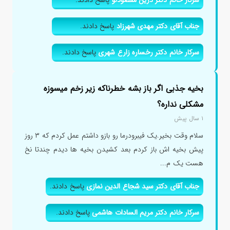
سرکار خانم دکتر درین مقصودلو
پاسخ دادند.
جناب آقای دکتر مهدی شهرزاد
پاسخ دادند.
سرکار خانم دکتر رخساره زارع شهری
پاسخ دادند.
بخیه جذبی اگر باز بشه خطرناکه زیر زخم میسوزه
مشکلی نداره؟
۱ سال پیش
سلام وقت بخیر.یک فیبرودرما رو بازو داشتم عمل کردم که ۳ روز
پیش بخیه اش باز کردم بعد کشیدن بخیه ها دیدم چندتا نخ
هست یک م...
جناب آقای دکتر سید شجاع الدین نمازی
پاسخ دادند.
سرکار خانم دکتر مریم السادات هاشمی
پاسخ دادند.