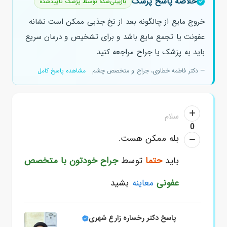
خلاصه پاسخ پزشک
بازبینی‌شده توسط پزشک تأییدشده
خروج مایع از چالگونه بعد از نخ جذبی ممکن است نشانه
عفونت یا تجمع مایع باشد و برای تشخیص و درمان سریع
باید به پزشک یا جراح مراجعه کنید
— دکتر فاطمه خطاوی، جراح و متخصص چشم
مشاهده پاسخ کامل
سلام
0
بله ممکن هست.
باید
حتما
توسط
جراح خودتون با
متخصص
عفونی
معاینه
بشید
پاسخ دکتر رخساره زارع شهری