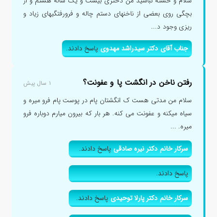
سلام و خسته نباشید من دختری بیست و یک ساله هستم و از
بچگی روی بعضی از ناخنهای دستم چاله و فرورفتگیهای زیاد و
ریزی وجود د...
جناب آقای دکتر سیدراشد مهدوی
پاسخ دادند.
رفتن ناخن در انگشت پا و عفونت؟
۱ سال پیش
سلام من مدتی هست ک انگشتان پام در پوست پام فرو میره و
سیاه میکنه و عفونت می کنه. هر بار که بیرون میارم دوباره فرو
میره. ...
سرکار خانم دکتر نیره صادقی
پاسخ دادند.
پاسخ دادند.
سرکار خانم دکتر پارلا توحیدی
پاسخ دادند.