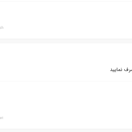
sh
ف نمایید
ri