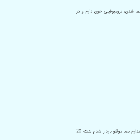
ر از 5 هفته رشد نکردند و سقط شدن، ترومبوفیلی خون دارم و در
سلام خسته نباشین من یک بارداری خارج رحم داشتم لوله سمت چپ ندارم بعد دوقلو باردار شدم هفته 20