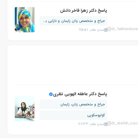
پاسخ دکتر زهرا فاخر دانش
جراح و متخصص زنان زایمان و نازایی بور...
dr_fakherdane
شماره نظام: 115089
پاسخ دکتر عاطفه الهویی نظری
جراح و متخصص زنان، زایمان
کولپوسکوپی
dr_atefeh_naza
شماره نظام: 119923