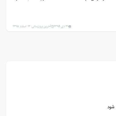
30 دی 1395
آخرین بروزرسانی: 14 اسفند 1398
 شود