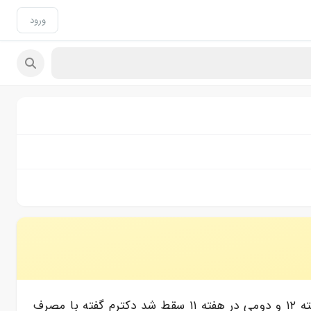
ورود
من یک زایمان موفق (۳۴) و دو سقط داشته ام یکی به دلیل عدم تشکیل قلب (۳۹) و یکی بارداری پوچ (۴۱) اولی در هفته ۱۲ و دومی در هفته ۱۱ سقط شد دکترم گفته با مصرف