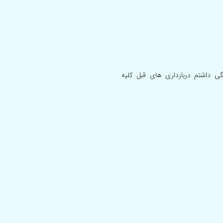
نمی28ساله هستم رحمم دوشاخه هست.6بار سقط در6هفتگی داشتم دربارداری های قبل کلیه