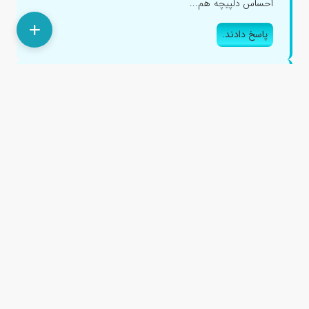
احساس دلپیچه هم...
پاسخ دادند.
بیماری گوارش و روده تحریک پذیر؟
۱ سال پیش
به سمت چپ نزدیک لگن و بین ناف دست میزنم یک سفتی که
دست میزنم جابجا میشه انگار یه بخش روده باشه که سفت
هست حس میکنم دور ن...
جناب آقای دکتر سیدراشد مهدوی
پاسخ دادند.
پاسخ دادند.
علت درد معده و سمت راست چپ شکم چیست؟
۳ سال پیش
سلام درد در ناحیه معده و سمت چپ و راست شکمم کتف ها و