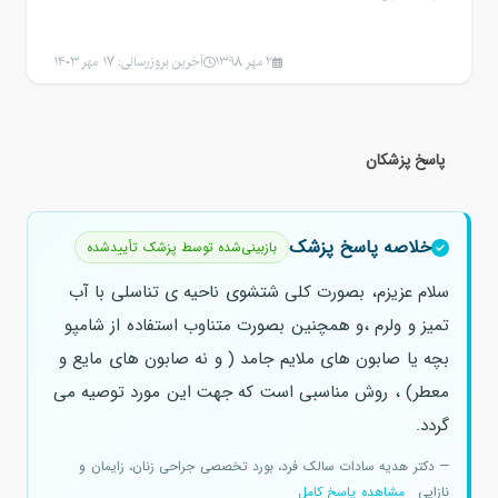
2 مهر 1398
آخرین بروزرسانی: 17 مهر 1403
پاسخ پزشکان
خلاصه پاسخ پزشک
بازبینی‌شده توسط پزشک تأییدشده
سلام عزیزم، بصورت کلی شتشوی ناحیه ی تناسلی با آب
تمیز و ولرم ،و همچنین بصورت متناوب استفاده از شامپو
بچه یا صابون های ملایم جامد ( و نه صابون های مایع و
معطر) ، روش مناسبی است که جهت این مورد توصیه می
گردد.
— دکتر هدیه سادات سالک فرد، بورد تخصصی جراحی زنان، زایمان و
نازایی
مشاهده پاسخ کامل