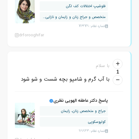
فلوشیپ اختلالات کف لگن
متخصص و جراح زنان و زایمان و نازایی و...
شماره نظام: 76279
drforooghifar
با سلام
1
با آب گرم و شامپو بچه شست و شو شود
پاسخ دکتر عاطفه الهویی نظری
جراح و متخصص زنان، زایمان
کولپوسکوپی
شماره نظام: 119923