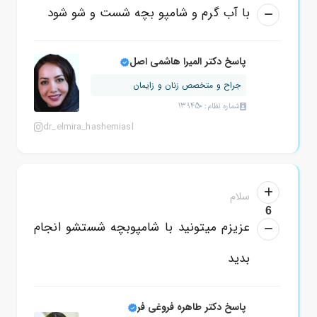
با آب گرم و شامپو بچه شست و شو شود
پاسخ دکتر المیرا هاشمی اصل
جراح و متخصص زنان و زایمان
شماره نظام: 139450
dr_elmira_hashemiasl
سلام
6
عزیزم میتونید با شامپوبچه شستشو انجام
بدید
پاسخ دکتر طاهره فروغی فر