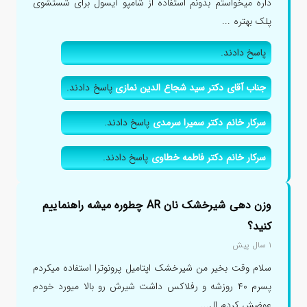
داره میخواستم بدونم استفاده از شامپو آیسول برای شستشوی
پلک بهتره ...
پاسخ دادند.
جناب آقای دکتر سید شجاع الدین نمازی
پاسخ دادند.
سرکار خانم دکتر سمیرا سرمدی
پاسخ دادند.
سرکار خانم دکتر فاطمه خطاوی
پاسخ دادند.
وزن دهی شیرخشک نان AR چطوره میشه راهنماییم
کنید؟
۱ سال پیش
سلام وقت بخیر من شیرخشک اپتامیل پرونوترا استفاده میکردم
پسرم ۴۰ روزشه و رفلاکس داشت شیرش رو بالا میورد خودم
عوضش کردم ال...