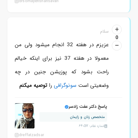
drsomayehshahsavari
سلام
0
عزیزم در هفته 32 انجام میشود ولی من
معمولا در هفته 37 نیز برای اینکه خیالم
راحت بشود که پوزیشن جنین در چه
وضعیتی است
سونوگرافی
را
توصیه میکنم
پاسخ دکتر عفت زادسر
متخصص زنان و زایمان
شماره نظام: 64057
dreffatzadsar