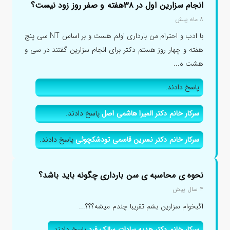
انجام سزارین اول در ۳۸هفته و صفر روز زود نیست؟
۸ ماه پیش
با ادب و احترام من بارداری اولم هست و بر اساس NT سی پنج
هفته و چهار روز هستم دکتر برای انجام سزارین گفتند در سی و
هشت ه...
پاسخ دادند.
سرکار خانم دکتر المیرا هاشمی اصل
پاسخ دادند.
سرکار خانم دکتر نسرین قاسمی تودشکچوئی
پاسخ دادند.
نحوه ی محاسبه ی سن بارداری چگونه باید باشد؟
۴ سال پیش
اگبخوام سزارین بشم تقریبا چندم میشه؟؟؟...
سرکار خانم دکتر هدیه سادات سالک فرد
پاسخ دادند.