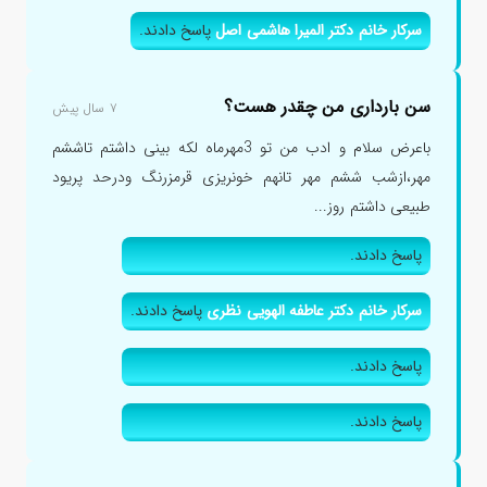
سرکار خانم دکتر المیرا هاشمی اصل
پاسخ دادند.
سن بارداری من چقدر هست؟
۷ سال پیش
باعرض سلام و ادب من تو 3مهرماه لکه بینی داشتم تاششم
مهر،ازشب ششم مهر تانهم خونریزی قرمزرنگ ودرحد پریود
طبیعی داشتم روز...
پاسخ دادند.
سرکار خانم دکتر عاطفه الهویی نظری
پاسخ دادند.
پاسخ دادند.
پاسخ دادند.