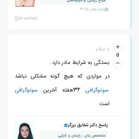
جراح زیبایی و لابیاپلاستی
شماره نظام: 62098
dr.ershadi
با سلام
0
بستگی به شرایط مادر دارد.
در مواردی که هیچ گونه مشکلی نباشد
32
.
سونوگرافی
هفته آخرین
سونوگرافی
است
پاسخ دکتر شقایق برزگر
متخصص زنان ، زایمان و نازایی