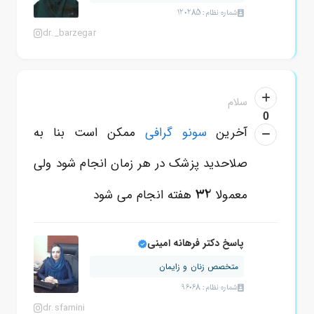
شماره نظام: 120285
dr._barzegar
سلام
0
آخرین
سونو گرافی
ممکن است بنا به
صلاحدید پزشک در هر زمان انجام شود ولی
32
معمولا
هفته انجام می شود
پاسخ دکتر فرهانه امینی
متخصص زنان و زایمان
شماره نظام: 96068
dr.sfamini