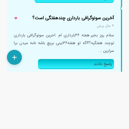
آخرین سونوگرافی بارداری چندهفتگی است؟
۴ سال پیش
سلام روز بخیر.هفته ۳۶بارداری ام .اخرین سونوگرافی بارداری
توچند هفتگیه؟؟اگه تو هفته۳۶نینی بریچ باشه نامه میدن برا
سزارین ...
پاسخ دادند.
سرکار خانم دکتر فرهانه امینی
پاسخ دادند.
پاسخ دادند.
پاسخ دادند.
سرکار خانم دکتر سمیه شهسواری
پاسخ دادند.