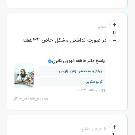
سلام
0
32
در صورت نداشتن مشکل خاص
هفته
پاسخ دکتر عاطفه الهویی نظری
جراح و متخصص زنان، زایمان
کولپوسکوپی
شماره نظام: 119923
dr_atefeh_nazari
با عرض سلام،
-1