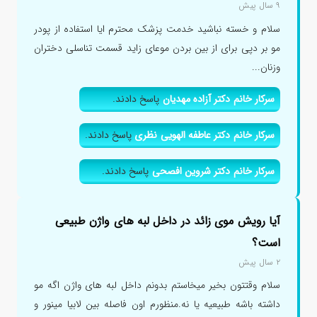
۹ سال پیش
سلام و خسته نباشید خدمت پزشک محترم ایا استفاده از پودر
مو بر دپی برای از بین بردن موعای زاید قسمت تناسلی دختران
وزنان...
سرکار خانم دکتر آزاده مهدیان
پاسخ دادند.
سرکار خانم دکتر عاطفه الهویی نظری
پاسخ دادند.
سرکار خانم دکتر شروین افصحی
پاسخ دادند.
آیا رویش موی زائد در داخل لبه های واژن طبیعی
است؟
۲ سال پیش
سلام وقتتون بخیر میخاستم بدونم داخل لبه های واژن اگه مو
داشته باشه طبیعیه یا نه.منظورم اون فاصله بین لابیا مینور و