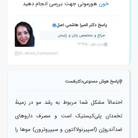
خون
هورمونی جهت بررسی انجام دهید
پاسخ دکتر المیرا هاشمی اصل
جراح و متخصص زنان و زایمان
شماره نظام: 139450
dr_elmira_hashemiasl
پاسخ هوش مصنوعی
دکترهَست
احتمالاً مشکل شما مربوط به رشد مو در زمینهٔ
تخمدان پلی‌کیستیک است و مصرف داروهای
ضدآندروژن (اسپیرنولاکتون و سیپروترون) موها را