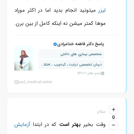
لیزر
میتونید انجام بدید اما در اکثر موراد
موها کمتر میشن نه اینکه کامل از بین برن.
پاسخ دکتر فاطمه خدامرادی
متخصص بیماری های داخلی
درمان تخصصی دیابت ، کبدچرب ، اختلالات...
شماره نظام: 51909
pad_medicalcenter
سلام
0
وقت بخیر
بهتر است
که در ابتدا
آزمایش