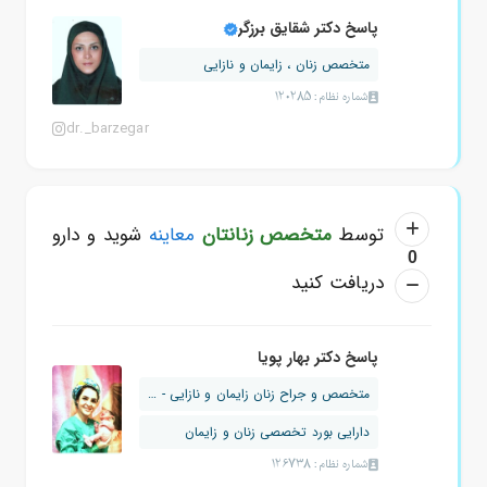
پاسخ دکتر شقایق برزگر
متخصص زنان ، زایمان و نازایی
شماره نظام: 120285
dr._barzegar
توسط
متخصص زنانتان
معاینه
شوید و دارو
0
دریافت کنید
پاسخ دکتر بهار پویا
متخصص و جراح زنان زایمان و نازایی - د...
دارایی بورد تخصصی زنان و زایمان
شماره نظام: 126738