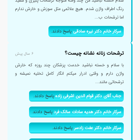
سلام خسته نباشید من چند وقته متوجه ترشحات پنیری و سفید
رنگ اطراف واژن شدم. هیچ علائمی مثل سوزش و خارش ندارم
اما ترشحات ب...
سرکار خانم دکتر نیره صادقی
پاسخ دادند.
ترشحات زنانه نشانه چیست؟
۶ سال پیش
با سلام و خسته نباشید خدمت پزشکان چند روزه که خارش
واژن دارم و وقتی ادرار میکنم انگار کامل تخلیه نمیشه و
ترشحاتی مانند...
جناب آقای دکتر قوام الدین اشرفی زاده
پاسخ دادند.
سرکار خانم دکتر هدیه سادات سالک فرد
پاسخ دادند.
سرکار خانم دکتر عفت زادسر
پاسخ دادند.