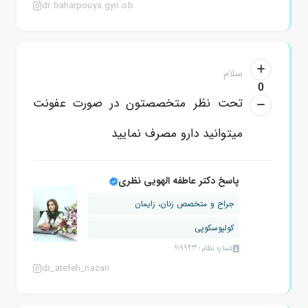
dr.baharpouya.gyn.ob
سلام
0
تحت نظر متخصصتون در صورت عفونت
میتوانید دارو مصرف نمایید
پاسخ دکتر عاطفه الهویی نظری
جراح و متخصص زنان، زایمان
کولپوسکوپی
شماره نظام: 119923
dr_atefeh_nazari