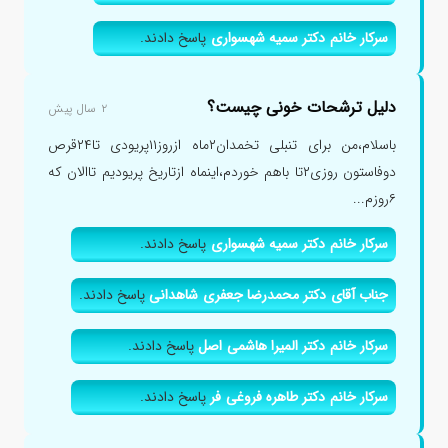
سرکار خانم دکتر سمیه شهسواری
پاسخ دادند.
دلیل ترشحات خونی چیست؟
۲ سال پیش
باسلام،من برای تنبلی تخمدان۲ماه ازروز۱۱پریودی تا۲۴قرص
دوفاستون روزی۲تا باهم خوردم،اینماه ازتاریخ پریودیم تاالان که
۶روزم...
سرکار خانم دکتر سمیه شهسواری
پاسخ دادند.
جناب آقای دکتر محمدرضا جعفری شاهدانی
پاسخ دادند.
سرکار خانم دکتر المیرا هاشمی اصل
پاسخ دادند.
سرکار خانم دکتر طاهره فروغی فر
پاسخ دادند.