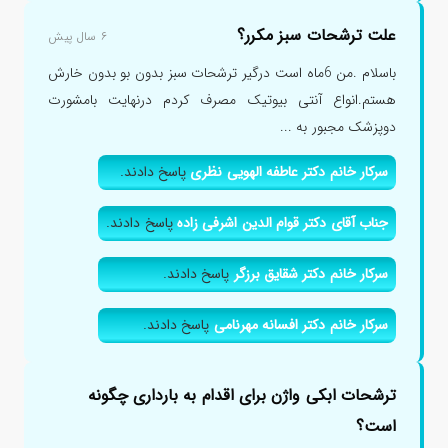
علت ترشحات سبز مکرر؟
۶ سال پیش
باسلام .من 6ماه است درگیر ترشحات سبز بدون بو بدون خارش
هستم.انواع آنتی بیوتیک مصرف کردم درنهایت بامشورت
دوپزشک مجبور به ...
سرکار خانم دکتر عاطفه الهویی نظری
پاسخ دادند.
جناب آقای دکتر قوام الدین اشرفی زاده
پاسخ دادند.
سرکار خانم دکتر شقایق برزگر
پاسخ دادند.
سرکار خانم دکتر افسانه مهرنامی
پاسخ دادند.
ترشحات ابکی واژن برای اقدام به بارداری چگونه
است؟