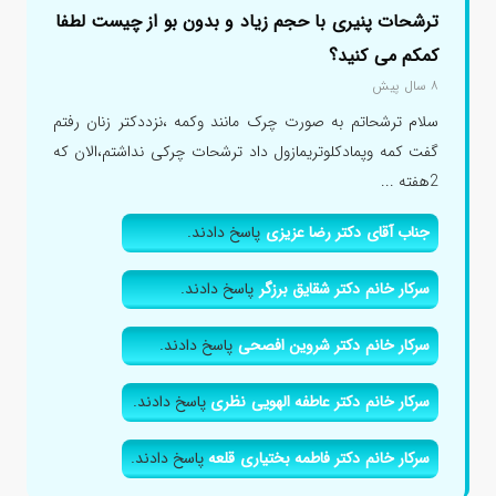
ترشحات پنیری با حجم زیاد و بدون بو از چیست لطفا
کمکم می کنید؟
۸ سال پیش
سلام ترشحاتم به صورت چرک مانند وکمه ،نزددکتر زنان رفتم
گفت کمه وپمادکلوتریمازول داد ترشحات چرکی نداشتم،الان که
2هفته ...
جناب آقای دکتر رضا عزیزی
پاسخ دادند.
سرکار خانم دکتر شقایق برزگر
پاسخ دادند.
سرکار خانم دکتر شروین افصحی
پاسخ دادند.
سرکار خانم دکتر عاطفه الهویی نظری
پاسخ دادند.
سرکار خانم دکتر فاطمه بختیاری قلعه
پاسخ دادند.