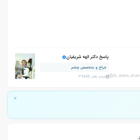
پاسخ دکتر الهه شریفیان
جراح و متخصص چشم
dr_elahe_shari
شماره نظام: 127865
.