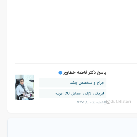
پاسخ دکتر فاطمه خطاوی
جراح و متخصص چشم
لیزیک ، لازک ، اسمایل ICO قرنیه
dr.f.khatavi
شماره نظام: 167048