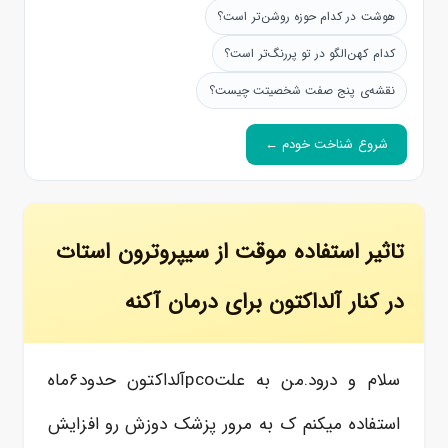
هوشت در کدام حوزه روشن‌تر است؟
کدام کهن‌الگو در تو پررنگ‌تر است؟
نقشه‌ی پنج صفت شخصیتت چیست؟
شروع شناخت خودم ←
تاثیر استفاده موقت از سیپروترون استات
در کنار آلداکتون برای درمان آکنه
سلام و درود.من به علتpcoآلداکتون حدود۶ماه
استفاده میکنم ک به مرور پزشک دوزش رو افزایش