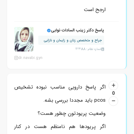
ارجح است
پاسخ دکتر زینب السادات نوابی
جراح و متخصص زنان و زایمان و نازایی
شماره نظام: 124188
dr.navabi.gyn
اگر پاسخ دارویی مناسب نبوده تشخیص
0
pcos باید مجددا بررسی بشه.
وضعیت پریودتون چطور هست؟
اگر پریودها هم نامنظم هست در کنار