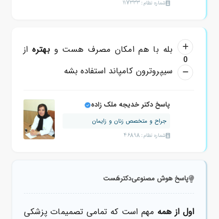
شماره نظام: 117333
بله با هم امکان مصرف هست و
بهتره
از
0
سیپروترون کامپاند استفاده بشه
پاسخ دکتر خدیجه ملک زاده
جراح و متخصص زنان و زایمان
شماره نظام: 46898
پاسخ هوش مصنوعی
دکترهَست
اول از همه
مهم است که تمامی تصمیمات پزشکی