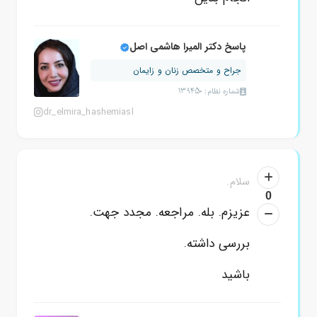
پاسخ دکتر المیرا هاشمی اصل
جراح و متخصص زنان و زایمان
شماره نظام: 139450
dr_elmira_hashemiasl
سلام.
0
عزیزم. بله. مراجعه. مجدد جهت.
بررسی داشته.
باشید