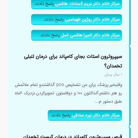
سرکار خانم دکتر مریم السادات هاشمی
پاسخ دادند.
سرکار خانم دکتر روژین طهماسبی
پاسخ دادند.
سرکار خانم دکتر المیرا هاشمی اصل
پاسخ دادند.
سیپروترون استات بجای کامپاند برای درمان تنبلی
تخمدان؟
۱ سال پیش
وقتبخیر.پزشک برای من تشخیص pco گذاشتندو تمام علائمش
رو هم داشتم.آلداکتون ۱۰۰ و دوفاستون تجویزکردن.نزدیک ۶ماه
طبق دستور م...
سرکار خانم دکتر نیره صادقی
پاسخ دادند.
قرص سیپروترون کامپاند در درمان کیست تخمدان