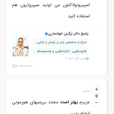
اسپیرونولاکتون می تونید سیپروترون هم
استفاده کنید
پاسخ دکتر نرگس خوانساری
جراح و متخصص زنان و زایمان و نازایی ،...
کولپوسکوپی ، لاپاراسکوپی و هیستروسکوپی
شماره نظام: 120089
dr_khansari
سلام
0
عزیزم
بهتر است
مجدد بررسیهای هورمونی
انجام بدین