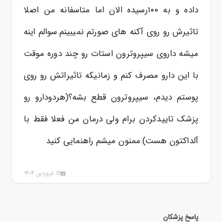
داده و به ۱۰۰رسیده الان اما متاسفانه من اصلا
تاثیرش رو روی آکنه های صورتم نمیبینم.سوالم اینه
میشه داروی سیپروترون استات رو چند دوره موقت
با این دارو مصرف کنم و زمانیکه تاثیراتش رو روی
پوستم دیدم، سیپروترون قطع بشه؟(هردودارو رو
پزشک تاییدکردن برام ولی درمان من فعلا فقط با
آلداکتون هست).ممنون میشم راهنمایی کنید
15 فروردین 1404
پاسخ پزشکان