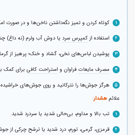
کوتاه کردن و تمیز نگه‌داشتن ناخن‌ها و در صورت ا
۱
استفاده از
کمپرس سرد
یا دوش آب ولرم (نه داغ) چند
۲
پوشیدن لباس‌های نخی، گشاد و خنک؛ پرهیز از گرما و
۳
مصرف مایعات
فراوان و
استراحت کافی
برای کمک به
۴
هرگز جوش‌ها را نترکانید و روی جوش‌های خراشیده ر
۵
علائم
هشدار
:
تب بالا و مداوم، بی‌حالی شدید یا سردرد شدید.
۱
قرمزی، گرمی، تورم، درد شدید یا ترشح چرکی از جوش
۲