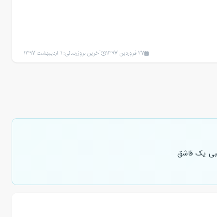
27 فروردین 1397
آخرین بروزرسانی: 1 اردیبهشت 1397
بی یک قاشق