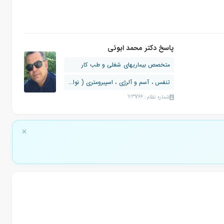
پاسخ دکتر محمد ابوئی
متخصص بیماریهای شغلی و طب کار
تنفس ، آسم و آلرژی ، اسپبرومتری ( نوا...
شماره نظام: 113766