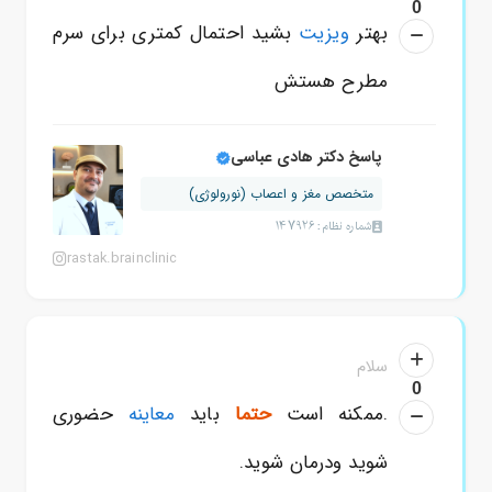
0
بهتر
ویزیت
بشید احتمال کمتری برای سرم
مطرح هستش
پاسخ دکتر هادی عباسی
متخصص مغز و اعصاب (نورولوژی)
شماره نظام: 147926
rastak.brainclinic
سلام
0
.ممکنه است
حتما
باید
معاینه
حضوری
شوید ودرمان شوید.