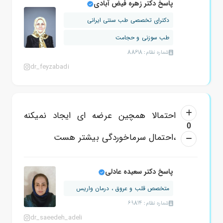
پاسخ دکتر زهره فیض آبادی
دکترای تخصصی طب سنتی ایرانی
طب سوزنی و حجامت
شماره نظام: 88618
dr_feyzabadi
احتمالا همچین عرضه ای ایجاد نمیکنه
0
،احتمال سرماخوردگی بیشتر هست
پاسخ دکتر سعیده عادلی
متخصص قلب و عروق ، درمان واریس
شماره نظام: 69814
dr_saeedeh_adeli