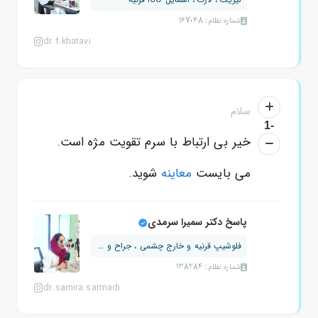
شماره نظام: 167048
dr.f.khatavi
سلام
-1
خیر بی ارتباط با سرم تقویت مژه است.
می بایست
معاینه
شوید.
پاسخ دکتر سمیرا سرمدی
فلوشیپ قرنیه و خارج چشمی ، جراح و متخ...
شماره نظام: 138284
dr.samira.sarmadi