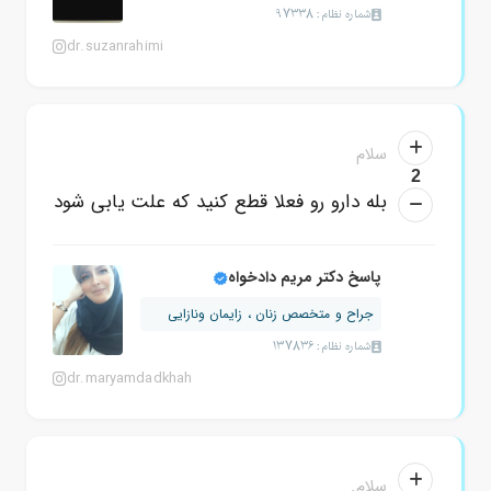
شماره نظام: 97338
dr.suzanrahimi
سلام
2
بله دارو رو فعلا قطع کنید که علت یابی شود
پاسخ دکتر مریم دادخواه
جراح و متخصص زنان ، زایمان ونازایی
شماره نظام: 137836
dr.maryamdadkhah
سلام.