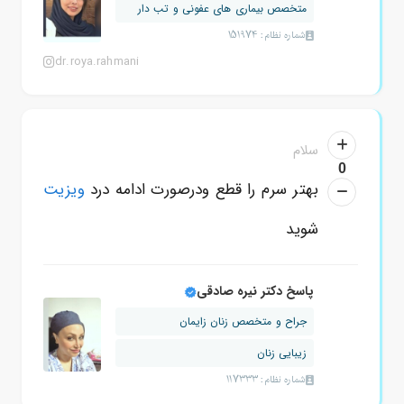
متخصص بیماری های عفونی و تب دار
شماره نظام: 151974
dr.roya.rahmani
سلام
0
بهتر سرم را قطع ودرصورت ادامه درد
ویزیت
شوید
پاسخ دکتر نیره صادقی
جراح و متخصص زنان زایمان
زیبایی زنان
شماره نظام: 117333