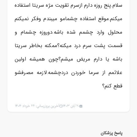
سلام.پنج روزه دارم ازسرم تقویت مژه سریتا استفاده
میکنم.موقع استفاده چشمامو میبندم وفکر نمیکنم
محلول وارد چشمم شده باشه.دوروزه چشمام و
قسمت پشت سرم درد میکنه؟ممکنه بخاطر سریتا
باشه یا دارم مریض میشم؟چون همیشه اولین
علائمم از سرما خوردن دردچشمه.لازمه مصرفشو
قطع کنم؟
20 آبان 1403
آخرین بروزرسانی: 22 خرداد 1404
پاسخ پزشکان