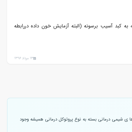
ه کبد آسیب برسونه (البته آزمایش خون داده دررابطه
13 مرداد 1396
وها ی شیمی درمانی بسته به نوع پروتوکل درمانی همیشه وجود