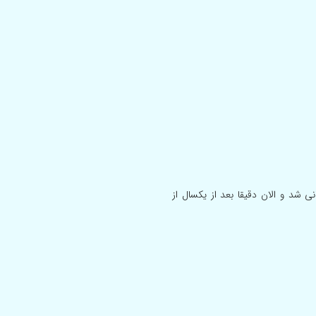
اره سال قبل ۶ جلسه شیمی درمانی شد و الان دقیقا بعد از یکسال از