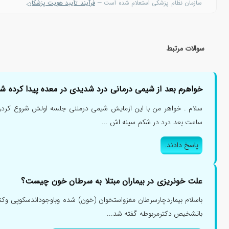
سازمان نظام پزشکی استعلام شده است —
فرآیند تأیید هویت پزشکان
.
سوالات مرتبط
خواهرم بعد از شیمی درمانی درد شدیدی در معده پیدا کرده شی
سلام . خواهر من با این ازمایش شیمی درملنی جلسه اولش شروع کردن
ساعت بعد درد در شکم سینه اش ...
پاسخ دادند.
علت خونریزی در بیماران مبتلا به سرطان خون چیست؟
باسلام بیماردچارسرطان مغزواستخوان (خون) شده وباوجوداندسکوپی وک
باتشخیص دکترمربوطه گفته شد...