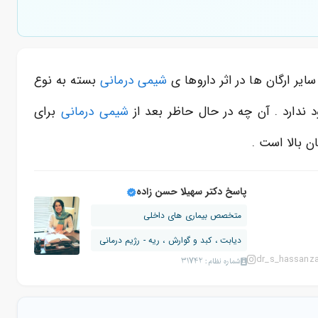
یر ارگان ها در اثر داروها ی
شیمی درمانی
بسته به نوع
ندارد . آن چه در حال حاظر بعد از
شیمی درمانی
برای
ن بالا است .
پاسخ دکتر سهیلا حسن زاده
متخصص بیماری های داخلی
دیابت ، کبد و گوارش ، ریه - رژیم درمانی
dr_s_hassanz
شماره نظام: 31742