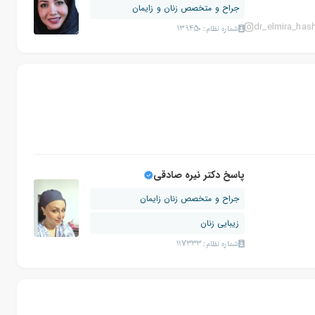
جراح و متخصص زنان و زایمان
dr_elmira_has
شماره نظام: 139450
پاسخ دکتر نیره صادقی
جراح و متخصص زنان زایمان
زیبایی زنان
شماره نظام: 117333