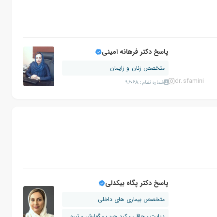
پاسخ دکتر فرهانه امینی
متخصص زنان و زایمان
dr.sfamini
شماره نظام: 96068
پاسخ دکتر پگاه بیکدلی
متخصص بیماری های داخلی
دیابت - چاقی - کبد چرب - گوارش - تیرو...