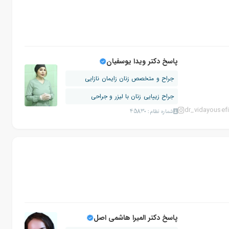
پاسخ دکتر ویدا یوسفیان
جراح و متخصص زنان زایمان نازایی
جراح زییایی زنان با لیزر و جراحی
dr_vidayousef
شماره نظام: 45830
پاسخ دکتر المیرا هاشمی اصل