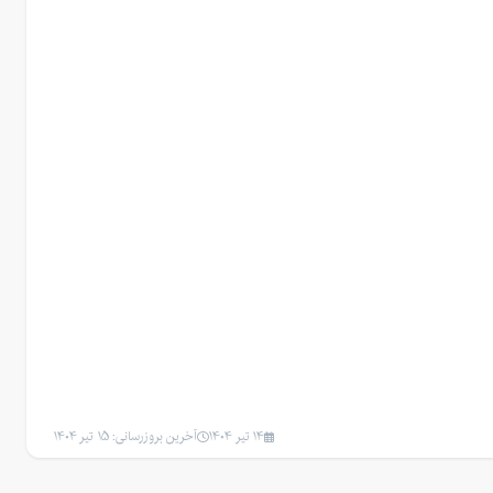
14 تیر 1404
آخرین بروزرسانی: 15 تیر 1404