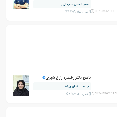
عضو انجمن قلب اروپا
dr.namazi.ssh
شماره نظام: 143403
پاسخ دکتر رخساره زارع شهری
جراح - دندان پزشک
drrokhsarehza
شماره نظام: 159366