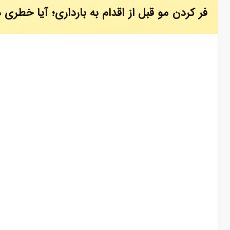
فر کردن مو قبل از اقدام به بارداری؛ آیا خطری د