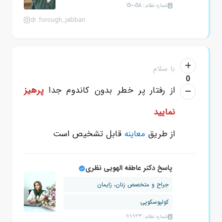
شماره نظام: 150058
dr.forough_jabbari
با سلام
0
از رفتار پر خطر بدون کاندوم جدا
پرهیز
نمایید
از طریق
معاینه
قابل تشخیص است
پاسخ دکتر عاطفه الهویی نظری
جراح و متخصص زنان، زایمان
کولپوسکوپی
شماره نظام: 119923