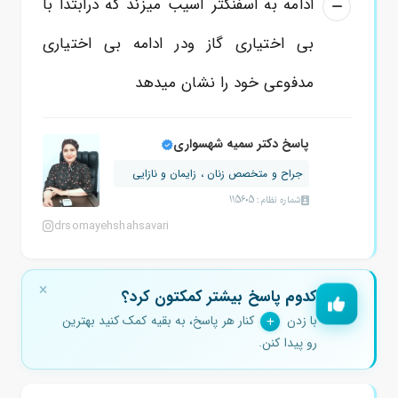
ادامه به اسفنکتر آسیب میزند که درابتدا با
بی اختیاری گاز ودر ادامه بی اختیاری
مدفوعی خود را نشان میدهد
پاسخ دکتر سمیه شهسواری
جراح و متخصص زنان ، زایمان و نازایی
شماره نظام: 115605
drsomayehshahsavari
کدوم پاسخ بیشتر کمکتون کرد؟
با زدن
کنار هر پاسخ، به بقیه کمک کنید بهترین
رو پیدا کنن.