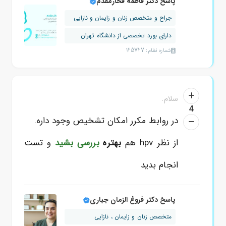
پاسخ دکتر فاطمه فخارمقدم
جراح و متخصص زنان و زایمان و نازایی
دارای بورد تخصصی از دانشگاه تهران
شماره نظام: 125727
سلام.
4
در روابط مکرر امکان تشخیص وجود داره.
از نظر hpv هم
بهتره
بررسی بشید
و تست
انجام بدید
پاسخ دکتر فروغ الزمان جباری
متخصص زنان و زایمان ، نازایی