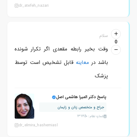
dr_atefeh_nazari
سلام
0
وقت بخیر رابطه مقعدی اگر تکرار شونده
باشد در
معاینه
قابل تشخیص است توسط
پزشک
پاسخ دکتر المیرا هاشمی اصل
جراح و متخصص زنان و زایمان
شماره نظام: 139450
dr_elmira_hashemiasl