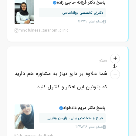
پاسخ دکتر فرزانه حاجی زاده
دکترای تخصصی روانشناسی
شماره نظام: 16779
mindfulness_taranom_clinic
سلام
-1
شما علاوه بر دارو نیاز به مشاوره هم دارید
که بتونین این افکار و کنترل کنید
پاسخ دکتر مریم دادخواه
جراح و متخصص زنان ، زایمان ونازایی
شماره نظام: 137836