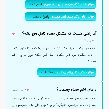
سرکار خانم دکتر سیده نازنین منصوری
پاسخ دادند.
جناب آقای دکتر سیدراشد مهدوی
پاسخ دادند.
آیا راهی هست که مشکل معده کامل رفع بشه؟
۱ سال پیش
سلام من چند ماهیه وقتی غذا می خورم پشت جناغ تقریبا کتف
م درد میگیره من فکر میکردم غذا گیر میکنه توی مری م اما
حین غذا ...
سرکار خانم دکتر پگاه بیکدلی
پاسخ دادند.
درمان زخم معده چیست؟
۶ سال پیش
سلام وقت بخیر چندد وقت قبل اندوسکوپی کردم گفتن معده
شما زخمه و میکروب هلیکوباکتری دارین دارو هم خوردم ولی