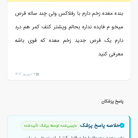
بنده معده زخم دارم با رفلاکس ولی چند ساله قرص
میخو م فایده نداره بحالم وپشتر کتف کمر هم درد
دارم یک قرص جدید زخم معده که قوی باشه
معرفی کنید
12 شهریور 1404
پاسخ پزشکان
خلاصه پاسخ پزشک
بازبینی‌شده توسط پزشک تأییدشده
زخم معده معمولا با دارو قابل کنترل است ولی درمان