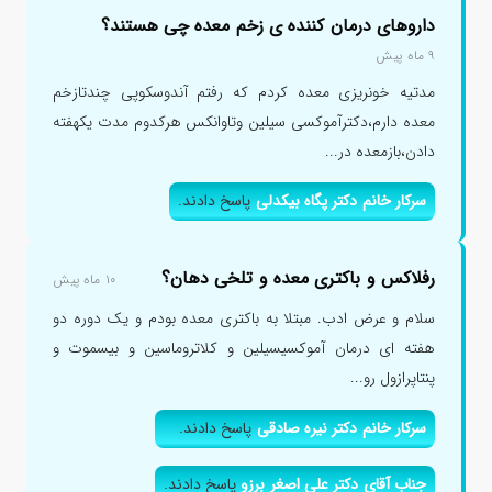
داروهای درمان کننده ی زخم معده چی هستند؟
۹ ماه پیش
مدتیه خونریزی معده کردم که رفتم آندوسکوپی چندتازخم
معده دارم،دکترآموکسی سیلین وتاوانکس هرکدوم مدت یکهفته
دادن،بازمعده در...
سرکار خانم دکتر پگاه بیکدلی
پاسخ دادند.
رفلاکس و باکتری معده و تلخی دهان؟
۱۰ ماه پیش
سلام و عرض ادب. مبتلا به باکتری معده بودم و یک دوره دو
هفته ای درمان آموکسیسیلین و کلاتروماسین و بیسموت و
پنتاپرازول رو...
سرکار خانم دکتر نیره صادقی
پاسخ دادند.
جناب آقای دکتر علی اصغر برزو
پاسخ دادند.