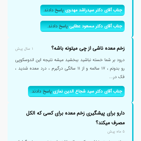
جناب آقای دکتر سیدراشد مهدوی
پاسخ دادند.
جناب آقای دکتر مسعود عطایی
پاسخ دادند.
زخم معده ناشی از چی میتونه باشه؟
۱ سال پیش
درود بر شما خسته نباشید ببخشید میشه نتیجه این اندوسکوپی
رو بدونم ، ۱۷ سالمه و از ۱۱ سالگی درگیرم ، درد معده شدید ،
فک در...
جناب آقای دکتر سید شجاع الدین نمازی
پاسخ دادند.
دارو برای پیشگیری زخم معده برای کسی که الکل
مصرف میکند؟
۵ ماه پیش