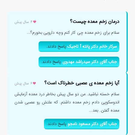
درمان زخم معده چیست؟
۴ سال پیش
سلام برای زخم معده چی کار کنم وچه دارویی بخورم؟...
سرکار خانم دکتر پانته آ تاجیک
پاسخ دادند.
جناب آقای دکتر سیدراشد مهدوی
پاسخ دادند.
آیا زخم معده ی عصبی خطرناک است؟
۶ سال پیش
سلام خسته نباشید. من دو سال پیش بخاطر درد معده آزمایش
اندوسکوپی دادم زخم معده داشتم. که علتش رو عصبی شدن
معده گفتن. بعد...
جناب آقای دکتر مسعود نامجو
پاسخ دادند.