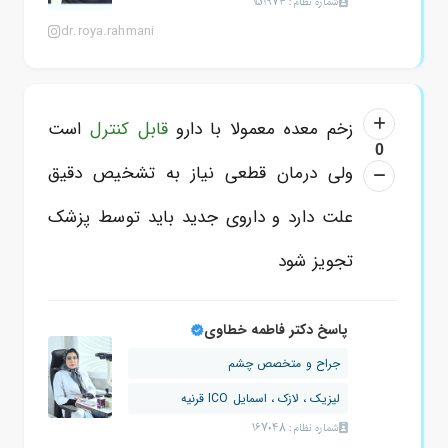
شماره نظام: 151974
dr.roya.rahmani
زخم معده معمولا با دارو
قابل کنترل
است
0
ولی درمان قطعی نیاز به تشخیص دقیق
علت دارد و داروی جدید باید توسط پزشک
تجویز شود
پاسخ دکتر فاطمه خطاوی
جراح و متخصص چشم
لیزیک ، لازک ، اسمایل ICO قرنیه
شماره نظام: 167048