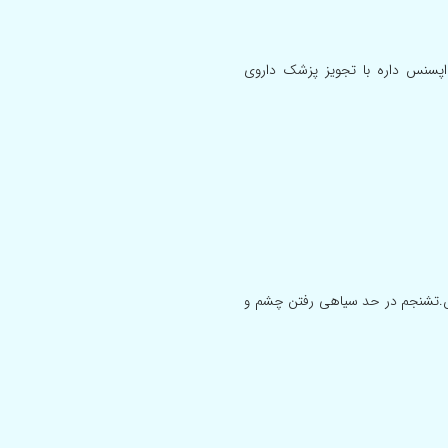
ماری صرع اپسنس داره با تجویز پزشک داروی
ص.تشنجم در حد سیاهی رفتن چشم و