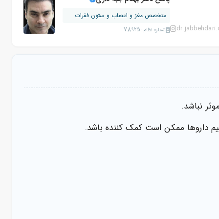
متخصص مغز و اعصاب و ستون فقرات
dr.jabbehdari
شماره نظام: 78925
ثر نباشد.
م داروها ممکن است کمک کننده باشد.