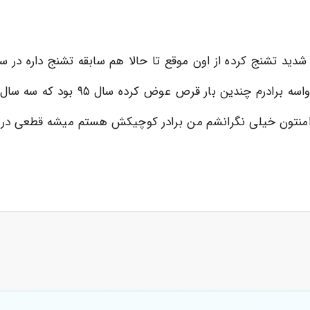
ه علت تب شدید تشنج کرده از اون موقع تا حالا هم سابقه تشنج دار
علی پاشاپور ( در تبریز ) هست که ما 