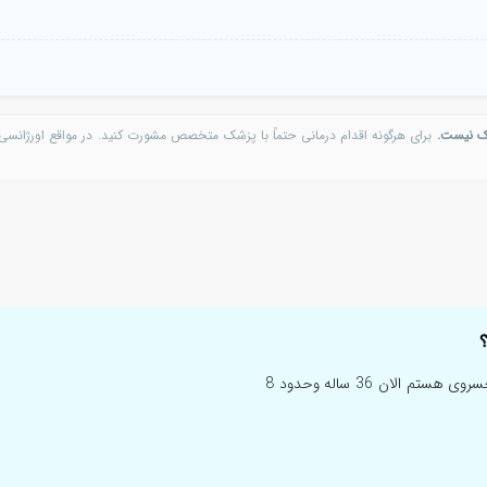
ک نیست.
برای هرگونه اقدام درمانی حتماً با پزشک متخصص مشورت کنید. در مواقع اورژانسی 
باعرض سلام وخسته نباشید خدمت تمام پزشکان محترم... من مسعود خسروی هستم الان 36 ساله وحدود 8