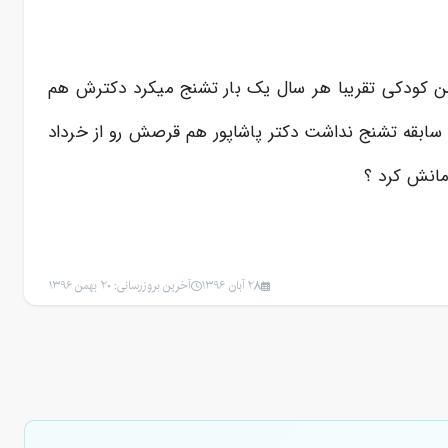
ه در سن کودکی تقریبا هر سال یک بار تشنج میکرد دکترش هم
ازش راضی نیستیم واسه برادرم چندین بار قرص عوض کرده سال ۹۵ بود که سه سال سابقه تشنج نداشت دکتر پاشاپور هم قرصش رو از خرداد
28 آبان 1396
آخرین بروزرسانی: 20 بهمن 1396