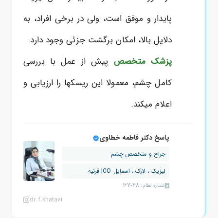
پایدار و موفق است، ولی در برخی افراد، به
دلایل بالا، امکان برگشت جزئی وجود دارد.
پزشک متخصص
پیش از عمل با بررسی
کامل چشم، معمولا این ریسکها را ارزیابی و
اعلام میکند.
پاسخ دکتر فاطمه خطاوی
جراح و متخصص چشم
لیزیک ، لازک ، اسمایل ICO قرنیه
شماره نظام: 167048
dr.f.khatavi