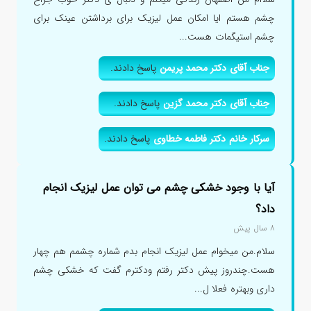
چشم هستم ایا امکان عمل لیزیک برای برداشتن عینک برای
چشم استیگمات هست...
جناب آقای دکتر محمد پریمن
پاسخ دادند.
جناب آقای دکتر محمد گزین
پاسخ دادند.
سرکار خانم دکتر فاطمه خطاوی
پاسخ دادند.
آیا با وجود خشکی چشم می توان عمل لیزیک انجام
داد؟
۸ سال پیش
سلام.من میخوام عمل لیزیک انجام بدم شماره چشمم هم چهار
هست.چندروز پیش دکتر رفتم ودکترم گفت که خشکی چشم
داری وبهتره فعلا ل...