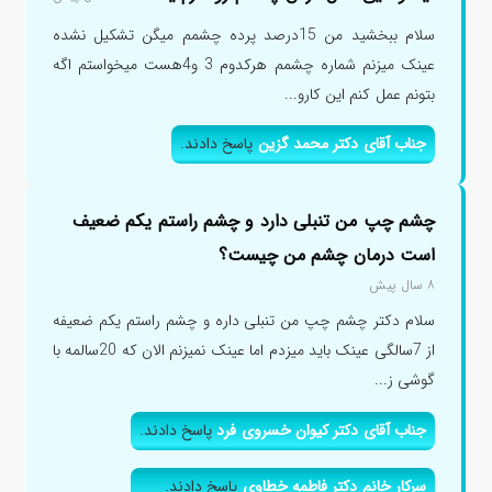
سلام ببخشید من 15درصد پرده چشمم میگن تشکیل نشده
عینک میزنم شماره چشمم هرکدوم 3 و4هست میخواستم اگه
بتونم عمل کنم این کارو...
جناب آقای دکتر محمد گزین
پاسخ دادند.
چشم چپ من تنبلی دارد و چشم راستم یکم ضعیف
است درمان چشم من چیست؟
۸ سال پیش
سلام دکتر چشم چپ من تنبلی داره و چشم راستم یکم ضعیفه
از 7سالگی عینک باید میزدم اما عینک نمیزنم الان که 20سالمه با
گوشی ز...
جناب آقای دکتر کیوان خسروی فرد
پاسخ دادند.
سرکار خانم دکتر فاطمه خطاوی
پاسخ دادند.