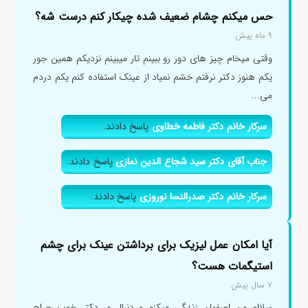
حس میکنم چشام ضعیف شده چیکار کنم درست شه؟
۹ ماه پیش
وقتی میخام چیز های دور رو ببینم تار میبینم نزدیکم همین جور
یکم هنوز دکتر نرفتم خشم نمیاد از عینک استفاده کنم یکم دردم
می...
سرکار خانم دکتر فاطمه خطاوی
پاسخ دادند.
جناب آقای دکتر سید شجاع الدین نمازی
پاسخ دادند.
سرکار خانم دکتر صدرالنسا نوروزی
پاسخ دادند.
آیا امکان عمل لیزیک برای برداشتن عینک برای چشم
استیگمات هست؟
۷ سال پیش
سلاام من اصفهان زندگی میکنم و دنبال ی دکتر خوب جراح