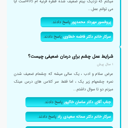
میکنم که نزدیک بینم ضعیف شده قطره قرنیه ام 495است ایا
می توانم عمل...
پروفسور مهرداد محمدپور
پاسخ دادند.
سرکار خانم دکتر فاطمه خطاوی
پاسخ دادند.
شرایط عمل چشم برای درمان ضعیفی چیست؟
۱ سال پیش
عرض سلام و ادب ، یک سالی میشه که چشمام ضعیف شدن
نمره چشمهام زیر یک ، اما فقط سر کلاس های درس عینک
میزنم دو تا سوال داشتم...
جناب آقای دکتر ساسان خاکپور
پاسخ دادند.
سرکار خانم دکتر سمانه سعیدی راد
پاسخ دادند.