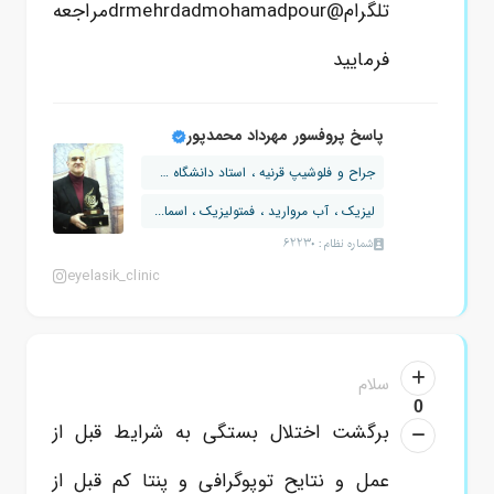
تلگرام@drmehrdadmohamadpourمراجعه
فرمایید
پاسخ پروفسور مهرداد محمدپور
جراح و فلوشیپ قرنیه ، استاد دانشگاه ت...
لیزیک ، آب مروارید ، فمتولیزیک ، اسما...
شماره نظام: 62230
eyelasik_clinic
سلام
0
برگشت اختلال بستگی به شرایط
قبل از
عمل
و نتایح توپوگرافی و پنتا کم
قبل از