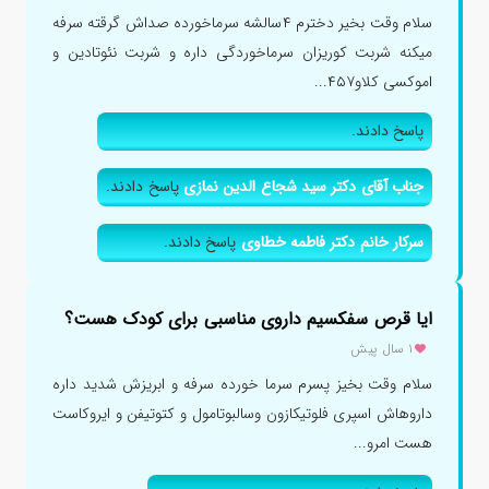
سلام وقت بخیر دخترم ۴سالشه سرماخورده صداش گرقته سرفه
میکنه شربت کوریزان سرماخوردگی داره و شربت نئوتادین و
اموکسی کلاو۴۵۷...
پاسخ دادند.
جناب آقای دکتر سید شجاع الدین نمازی
پاسخ دادند.
سرکار خانم دکتر فاطمه خطاوی
پاسخ دادند.
ایا قرص سفکسیم داروی مناسبی برای کودک هست؟
۱ سال پیش
سلام وقت بخیز پسرم سرما خورده سرفه و ابریزش شدید داره
داروهاش اسپری فلوتیکازون وسالبوتامول و کتوتیفن و ایروکاست
هست امرو...