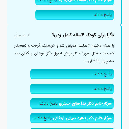
پاسخ دادند.
دگزا برای کودک ۴ساله کامل زدن؟
۶ ماه پیش
با سلام دخترم ۴سالشه مریض شد و خروسک گرفت و تنفسش
شب به مشکل خورد دکتر براش امپول دگزا نوشتن و گفتن باید
سه چهار ۳/۴ اون...
پاسخ دادند.
پاسخ دادند.
سرکار خانم دکتر ندا صالح جعفری
پاسخ دادند.
سرکار خانم دکتر ناهید ضیایی اردکانی
پاسخ دادند.