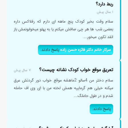
ربط دارد؟
۱ سال پیش
سلام وقت بخیر کودک پنج ماهه ای دارم که رفلاکس داره
بعضی شب ها هر چی صافش میکنم یا به پهلو میخوابونمش باز
انقد تکون میخور...
سرکار خانم دکتر فائزه حسن زاده
پاسخ دادند.
تعریق موقع خواب کودک نشانه چیست؟
۷ سال پیش
سلام دختر من 4سالو 2ماهشه موقع خواب دور گردنش عرق
میکنه خیلی هم گرماییه همش لخته من با ای وی اف حامله
شدم و در طول حاملگ...
پاسخ دادند.