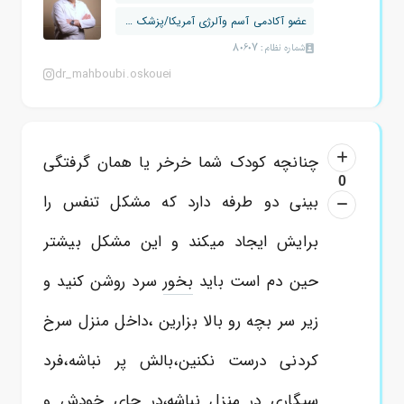
عضو آکادمی آسم وآلرژی آمریکا/پزشک نمو...
شماره نظام: 80607
dr_mahboubi.oskouei
چنانچه کودک شما خرخر یا همان گرفتگی
0
بینی دو طرفه دارد که مشکل تنفس را
برایش ایجاد میکند و این مشکل بیشتر
حین دم است باید
بخور
سرد روشن کنید و
زیر سر بچه رو بالا بزارین ،داخل منزل سرخ
کردنی درست نکنین،بالش پر نباشه،فرد
سیگاری در منزل نباشه،در جای خودش و