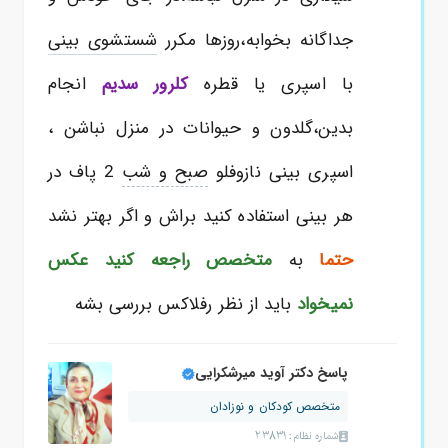
جداگانه بخوابه،روزها مکرر
شستشوی بینی
با اسپری یا قطره
کلرور سدیم
انجام
بدین،گلدون و حیوانات در منزل نباشن ،
اسپری بینی نازوفلو
صبح و شب
2 پاف در
هر بینی استفاده کنید براش و اگر بهتر نشد
حتما
به
متخصص راجعه کنید عکس
نمیخواد
باید از نظر رفلاکس بررسی بشه
پاسخ دکتر آوید میرشکرایی
متخصص کودکان و نوزادان
شماره نظام: 23831