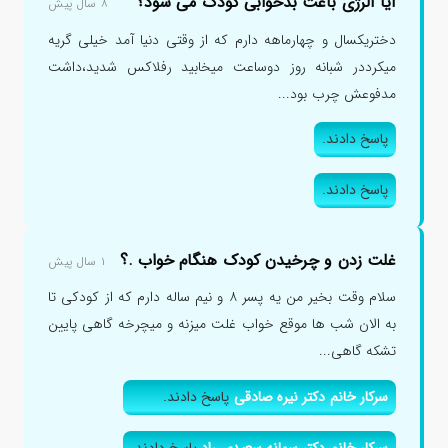
آیا آلرژی باعث بدخوابی کودک می شود؟
۸ سال پیش
دختریکسال و چهارماهه دارم که از وقتی دنیا آمد خیلی گریه
میکرددر شبانه روز دوساعت میخابید رفلاکس شدید،داشت
مدفوعش چرب بود...
پاسخ دادند.
پاسخ دادند.
غلت زدن و چرخیدن کودک هنگام خواب .؟
۱ سال پیش
سلام وقت بخیر من یه پسر ۸ و نیم ساله دارم که از کودکی تا
به الان شب ها موقع خواب غلت میزنه و میچرخه گاهی پایین
تشکه گاهی...
سرکار خانم دکتر نیره صادقی
پاسخ دادند.
سرکار خانم دکتر سمانه سعیدی راد
پاسخ دادند.