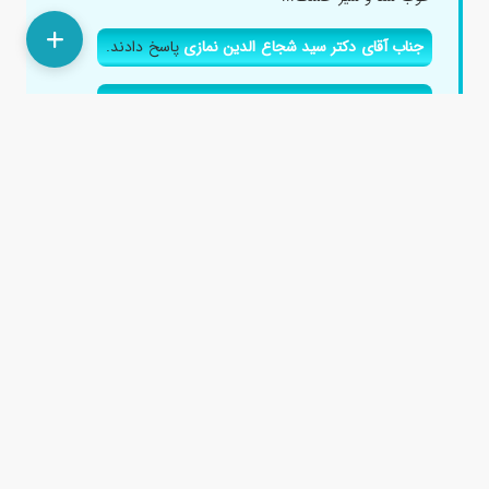
جناب آقای دکتر سید شجاع الدین نمازی
پاسخ دادند.
پاسخ دادند.
پاسخ دادند.
علت خون دماغ شدن کودک در خواب چیست؟
۲ سال پیش
باسلام دوروز هس ک پسرم وقتی از خواب بیدار میشه میگه
دماغم خونیه وچند قطره میاد از یک سوراخش علتش چیه؟...
جناب آقای دکتر هادی عباسی
پاسخ دادند.
پاسخ دادند.