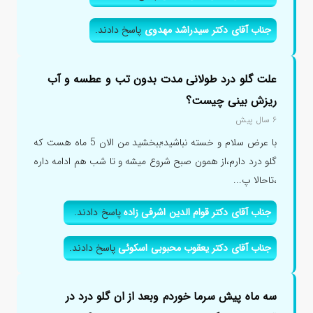
جناب آقای دکتر سیدراشد مهدوی
پاسخ دادند.
علت گلو درد طولانی مدت بدون تب و عطسه و آب
ریزش بینی چیست؟
۶ سال پیش
با عرض سلام و خسته نباشید؛ببخشید من الان 5 ماه هست که
گلو درد دارم،از همون صبح شروع میشه و تا شب هم ادامه داره
،تاحالا پ...
جناب آقای دکتر قوام الدین اشرفی زاده
پاسخ دادند.
جناب آقای دکتر یعقوب محبوبی اسکوئی
پاسخ دادند.
سه ماه پیش سرما خوردم وبعد از ان گلو درد در