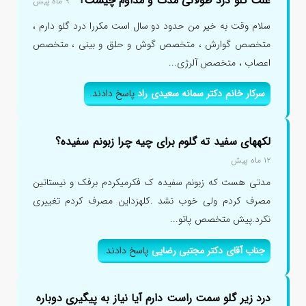
علت گلو درد طولانی مدت و مداوم چیست؟
۹ ماه پیش
سلام وقت به خیر من حدود دو سال است مکررا درد گلو دارم ،
متخصص گوارش ، متخصص گوش و حلق و بینی ، متخصص
اعصاب ، متخصص آلرژی...
سرکار خانم دکتر سمانه سعیدی راد
پاسخ دادند.
لکههای سفید ته گلوم برای چیه چرا زبونم سفیده؟
۱۲ ماه پیش
مدتی هست که زبونم سفیده ک فکرمیکردم برفک و نیستاتین
مصرف کردم ولی خوب نشد .کلهزداین مصرف کردم تغییری
نکرد.پیش متخصص پاتو...
جناب آقای دکتر مجتبی رضایی
پاسخ دادند.
درد زیر گلو سمت راست دارم آیا نیاز به پیگیری دوباره