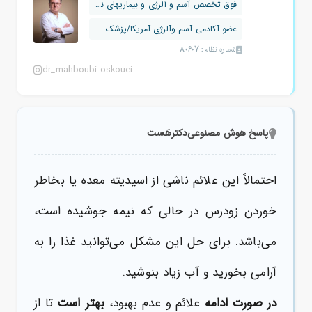
فوق تخصص آسم و آلرژی و بیماریهای نقص ...
عضو آکادمی آسم وآلرژی آمریکا/پزشک نمو...
شماره نظام: 80607
dr_mahboubi.oskouei
پاسخ هوش مصنوعی
دکترهَست
احتمالاً این علائم ناشی از اسیدیته معده یا بخاطر
خوردن زود‌رس در حالی که نیمه جوشیده است،
می‌باشد. برای حل این مشکل می‌توانید غذا را به
آرامی بخورید و آب زیاد بنوشید.
در صورت ادامه
علائم و عدم بهبود،
بهتر است
تا از