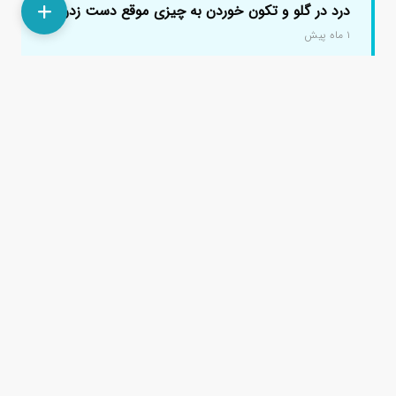
درد در گلو و تکون خوردن به چیزی موقع دست زدن؟
۱ ماه پیش
سلام وقت بخیر حقیقتش نمبتونم درست توضیح بدم چم شده
ولی یهو گردنم سمت گلو درد گرف سمت چپ وقتی اب دهنمو
قورت میدادم انگار...
سرکار خانم دکتر سیده سپیده حسینی
پاسخ دادند.
سرکار خانم دکتر عاطفه ستاری نژاد
پاسخ دادند.
درد گلو موقع بلع نشانه ی چیست؟
۵ سال پیش
سلام و خسته نباشید خدمت پزشکان محترم چند روزی هست
که گلوم موقع قورت دادن آب دهان و خمیازه کشیدن درد
میکنه البته وقتی غذا...
جناب آقای دکتر عزت الله رحیمی
پاسخ دادند.