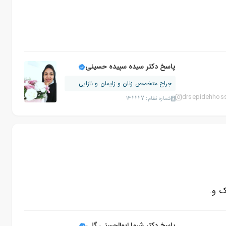
پاسخ دکتر سیده سپیده حسینی
جراح متخصص زنان و زایمان و نازایی
drsepidehhoss
شماره نظام: 142227
ک و.
پاسخ دکتر شیما ابوالحسنی گلی