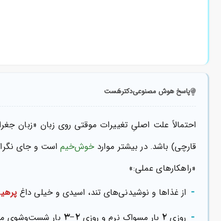
پاسخ هوش مصنوعی
دکترهَست
احتمالاً علت اصلیِ تغییرات موقتی روی زبان «زبان جغ
قارچی) باشد. در بیشتر موارد
خوش‌خیم
است و جای نگرانی
«راهکارهای عملی:»
-
از غذاها و نوشیدنی‌های تند، اسیدی و خیلی داغ
پرهیز
-
۳
۲
۲
روزی
بار مسواک نرم و روزی
–
بار شست‌وشوی ملا