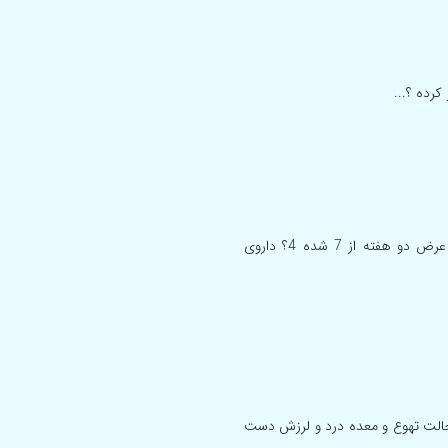
کرده ؟...
خواهش میکنم از یه پزشک راهنمایی کنن که چرا wbc خون من در عرض دو هفته از 7 شده 4؟ داروی
حالت تهوع و معده درد و لرزش دست