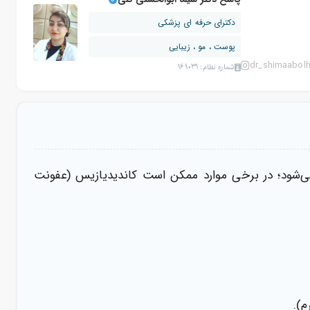
دکترای حرفه ای پزشکی
پوست ، مو ، زیبایی
dr_shimaabolh
شماره نظام: 169031
 می‌شود؛ در برخی موارد ممکن است کاندیدیازیس (عفونت
).