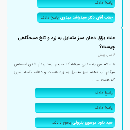
پاسخ دادند.
جناب آقای دکتر سیدراشد مهدوی
پاسخ دادند.
علت بزاق دهان سبز متمایل به زرد و تلخ صبحگاهی
چیست؟
۶ سال پیش
با سلام من یه مدتی میشه که صبحها بعد بیدار شدن احساس
میکنم اب دهنم سبز متمایل به زرد هست و دهانم تلخه. امروز
که هفت سا...
پاسخ دادند.
پاسخ دادند.
سید داود موسوی بفروئی
پاسخ دادند.