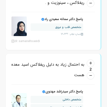
ریفلاکس ، سینوزیت و .
پاسخ دکتر سمانه سعیدی راد
متخصص قلب و عروق
شماره نظام: 160632
dr.samanehsaeidi
به احتمال زیاد به دلیل ریفلاکس اسید معده
2
هست
پاسخ دکتر سیدراشد مهدوی
متخصص داخلی