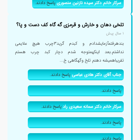
سرکار خانم دکتر سیده نازنین منصوری
پاسخ دادند.
تلخی دهان و خارش و قرمزی گه گاه کف دست و پا؟
۱ سال پیش
بندهرفتمآزمایشدادم و کبدم گرید۳چرب هیچ علایمی
نداشتم.بعد اینکهمتوجه شدم دچار کبد چرب هستم
تقریباهمیشه دهنم تلخ وگهگاهی خ...
جناب آقای دکتر هادی عباسی
پاسخ دادند.
پاسخ دادند.
سرکار خانم دکتر سمانه سعیدی راد
پاسخ دادند.
پاسخ دادند.
پاسخ دادند.