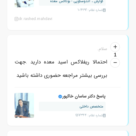
گوارش ، آندوسکوپی - بوتاکس معده
شماره نظام: 101467
dr.rashed.mahdavi
سلام.
1
احتمالا ریفلاکس اسید معده دارید .جهت
بررسی بیشتر مراجعه حضوری داشته باشید
پاسخ دکتر ساسان خاکپور
متخصص داخلی
شماره نظام: 157344