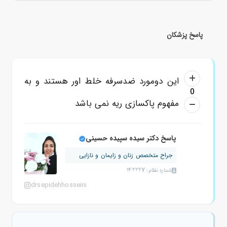
پاسخ پزشکان
این دومورد ضدسرفه خلط اور هستند و به
0
مفهوم پاکسازی ریه نمی باشد
پاسخ دکتر سیده سپیده حسینی
جراح متخصص زنان و زایمان و نازایی
شماره نظام: 142227
drsepidehhosseini