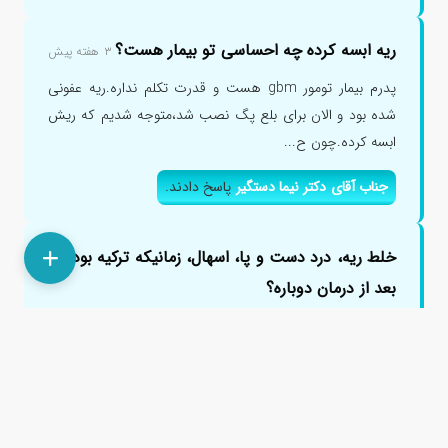
ریه ابسه کرده چه احساسی تو بیمار هست؟
۳ هفته پیش
پدرم بیمار تومور gbm هست و قدرت تکلم نداره.ریه عفونی
شده بود و الان برای بلع پگ نصب شد،متوجه شدیم که ریش
ابسه کرده.چون ح...
جناب آقای دکتر نیما دستگیر
پاسخ دادند.
خلط ریه، درد دست و پا، اسهال، زمانیکه ترکیه بودم،
بعد از درمان دوباره؟
۱ ماه پیش
ترکیه شدیدا بیمار شدم، در زمستان، سرفه شدید، ضعف،
بیحالی، بی اشتهایی، اسهال شبیه به مخاط، برگشتم ایران طی
یک ماه با قرص ...
جناب آقای دکتر نیما دستگیر
پاسخ دادند.