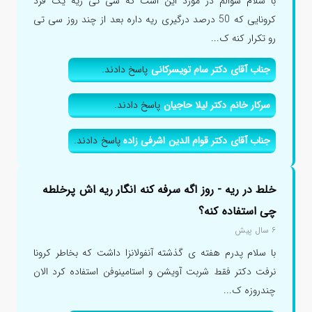
با سلام سوالم در مورد این است که سی تی ریه یک فرد
کرونایی که 50 درصد درگیری ریه داره بعد از چند روز سی تی
رو تکرار کنه ک...
جناب آقای دکتر سام تویسرکانی
پاسخ دادند.
سرکار خانم دکتر لیلا حاجیان
پاسخ دادند.
جناب آقای دکتر قوام الدین اشرفی زاده
پاسخ دادند.
خلط در ریه - روز اگه سرفه کنه انگار ریه اش پرخلطه
چی استفاده کنه؟
۶ سال پیش
با سلام پدرم هفته ی گذشته آنفولانزا داشت که بخاطر کرونا
نرفت دکتر فقط شربت آویشن و استامینوفن استفاده کرد الان
چندروزه ک...