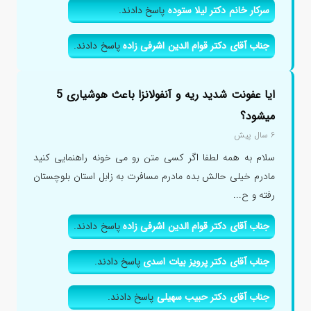
سرکار خانم دکتر لیلا ستوده
پاسخ دادند.
جناب آقای دکتر قوام الدین اشرفی زاده
پاسخ دادند.
ایا عفونت شدید ریه و آنفولانزا باعث هوشیاری 5
میشود؟
۶ سال پیش
سلام به همه لطفا اگر کسی متن رو می خونه راهنمایی کنید
مادرم خیلی حالش بده مادرم مسافرت به زابل استان بلوچستان
رفته و ح...
جناب آقای دکتر قوام الدین اشرفی زاده
پاسخ دادند.
جناب آقای دکتر پرویز بیات اسدی
پاسخ دادند.
جناب آقای دکتر حبیب سهیلی
پاسخ دادند.