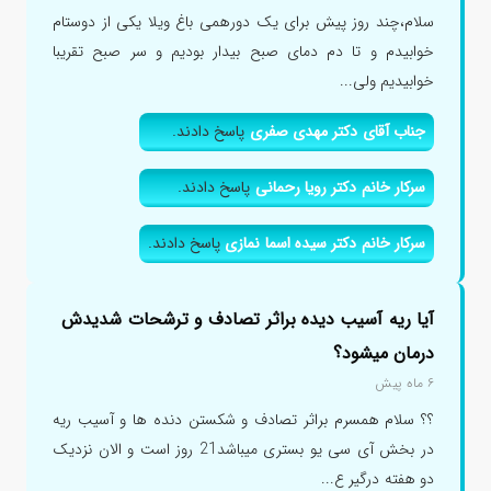
سلام،چند روز پیش برای یک دورهمی باغ ویلا یکی از دوستام
خوابیدم و تا دم دمای صبح بیدار بودیم و سر صبح تقریبا
خوابیدیم ولی...
جناب آقای دکتر مهدی صفری
پاسخ دادند.
سرکار خانم دکتر رویا رحمانی
پاسخ دادند.
سرکار خانم دکتر سیده اسما نمازی
پاسخ دادند.
آیا ریه آسیب دیده براثر تصادف و ترشحات شدیدش
درمان میشود؟
۶ ماه پیش
؟؟ سلام همسرم براثر تصادف و شکستن دنده ها و آسیب ریه
در بخش آی سی یو بستری میباشد21 روز است و الان نزدیک
دو هفته درگیر ع...