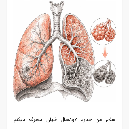
سلام من حدود ۷و۸سال قلیان مصرف میکنم