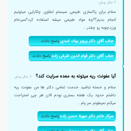
۶ سال پیش
سلام..برای پاکسازی طبیعی سیستم لنفاوی چکارایی میتونیم
انجام بدیم؟؟چه مواد طبیعی میشه استفاده کرد؟سیرخام
وزردچوبه رو چقدر...
جناب آقای دکتر پرویز بیات اسدی
پاسخ دادند.
جناب آقای دکتر قوام الدین اشرفی زاده
پاسخ دادند.
آیا عفونت ریه میتونه به معده سرایت کند؟
۷ سال پیش
سلام و خسته نباشید خدمت تمامی دکتر ها من عفونت ریه
داشتم حدود یک هفته بستری بودم الان هر چی استراحت
میکنم نمیطونم سر پام...
سرکار خانم دکتر سهیلا حسن زاده
پاسخ دادند.