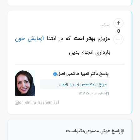
سلام
0
عزیزم
بهتر است
که در ابتدا
آزمایش خون
بارداری انجام بدین
پاسخ دکتر المیرا هاشمی اصل
جراح و متخصص زنان و زایمان
شماره نظام: 139450
dr_elmira_hashemiasl
پاسخ هوش مصنوعی
دکترهَست