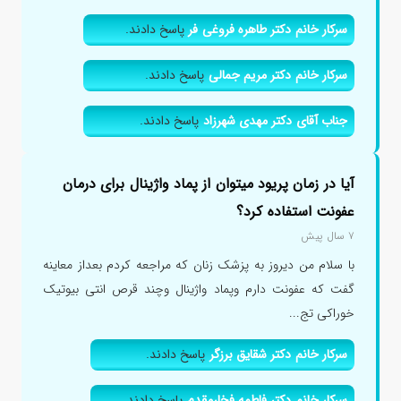
سرکار خانم دکتر طاهره فروغی فر
پاسخ دادند.
سرکار خانم دکتر مریم جمالی
پاسخ دادند.
جناب آقای دکتر مهدی شهرزاد
پاسخ دادند.
آیا در زمان پریود میتوان از پماد واژینال برای درمان
عفونت استفاده کرد؟
۷ سال پیش
با سلام من دیروز به پزشک زنان که مراجعه کردم بعداز معاینه
گفت که عفونت دارم وپماد واژینال وچند قرص انتی بیوتیک
خوراکی تج...
سرکار خانم دکتر شقایق برزگر
پاسخ دادند.
سرکار خانم دکتر فاطمه فخارمقدم
پاسخ دادند.