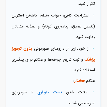
تکرار کنید.
-
استراحت کافی
،
خواب منظم
،
کاهش استرس
(تنفس عمیق،
پیاده‌روی
کوتاه) و تغذیه متعادل
رعایت کنید.
-
از خودداری از داروهای هورمونی
بدون تجویز
پزشک
و ثبت تاریخ چرخه‌ها و علائم برای پیگیری
استفاده کنید.
علائم
هشدار
:
-
مثبت شدن
تست بارداری
یا خونریزی
غیرطبیعی شدید