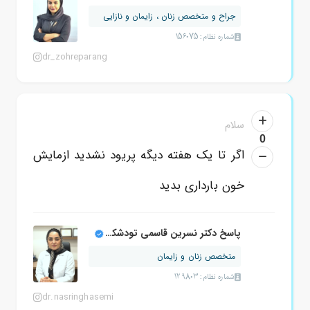
جراح و متخصص زنان ، زایمان و نازایی
شماره نظام: 156075
dr_zohreparang
سلام
0
اگر تا یک هفته دیگه پریود نشدید ازمایش
خون بارداری بدید
پاسخ دکتر نسرین قاسمی تودشکچوئی
متخصص زنان و زایمان
شماره نظام: 129803
dr.nasringhasemi