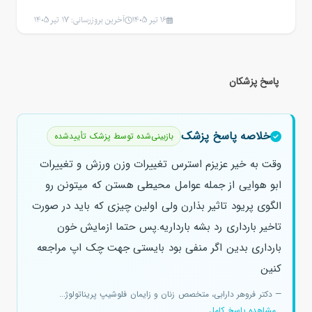
16 تیر 1405
آخرین بروزرسانی: 17 تیر 1405
پاسخ پزشکان
خلاصه پاسخ پزشک
بازبینی‌شده توسط پزشک تأییدشده
وقت به خیر عزیزم استرس تغییرات وزن ورزش و تغییرات
ابو هوایی از جمله عوامل محیطی هستن که میتونن رو
الگوی پریود تاثیر بذارن ولی اولین چیزی که باید در صورت
تاخیر بارداری رد بشه بارداریه.پس حتما ازمایش خون
بارداری بدین اگر منفی بود بایستی جهت چک اپ مراجعه
کنین
— دکتر فروهر دارابی، متخصص زنان و زایمان فلوشیپ پریناتولوژ...
مشاهده پاسخ کامل