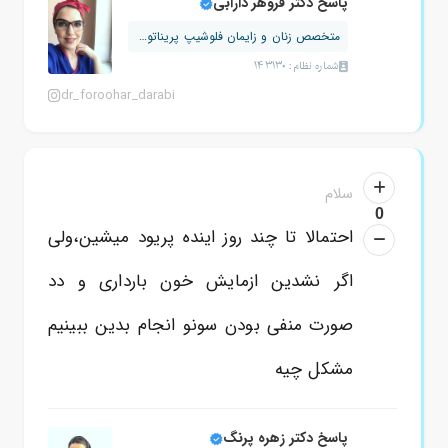
پاسخ دکتر فروهر دارابی
متخصص زنان و زایمان فلوشیپ پریناتولوژ...
شماره نظام: 143130
dr_foroohar_darabi
سلام
0
احتمالا تا چند روز اینده پریود میشین،ولی
اگر نشدین ازمایش خون بارداری و دد
صورت منفی بودن سونو انجام بدین ببینیم
مشکل چیه
پاسخ دکتر زهره پرنگ