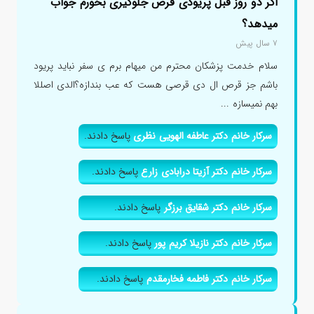
اگر دو روز قبل پریودی قرص جلوگیری بخورم جواب
میدهد؟
۷ سال پیش
سلام خدمت پزشکان محترم من میهام برم ی سفر نباید پریود
باشم جز قرص ال دی قرصی هست که عب بندازه؟الدی اصللا
بهم نمیسازه ...
سرکار خانم دکتر عاطفه الهویی نظری
پاسخ دادند.
سرکار خانم دکتر آزیتا درابادی زارع
پاسخ دادند.
سرکار خانم دکتر شقایق برزگر
پاسخ دادند.
سرکار خانم دکتر نازیلا کریم پور
پاسخ دادند.
سرکار خانم دکتر فاطمه فخارمقدم
پاسخ دادند.