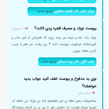
سرکار خانم دکتر فاطمه خطاوی
پاسخ دادند.
یبوست نوزاد و مصرف قطره پدی لاکت؟
۸ ماه پیش
نوزاد یک ماه و نیمه من چند روزه که همزمان از شیر مادر و
شیرخشک میخوره، یبوست داره ۳ روز پشت سر هم با چرب
کردن مقعد بیرون...
جناب آقای دکتر نیما دستگیر
پاسخ دادند.
بوی بد مدفوع و یبوست لطف کنید جواب بدید
خواهشا؟
۱ سال پیش
سلام،وقت بخیر لطفا ی نفر راهنمایم کنه ،ی نوزاد س ماهه ک
تقریبا دوماه هست ک دفعش هر ۱۰ روز ی بار انجام میشه،گاز