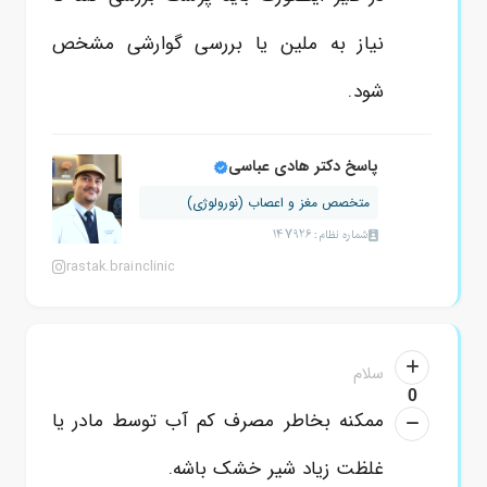
نیاز به ملین یا بررسی گوارشی مشخص
شود.
پاسخ دکتر هادی عباسی
متخصص مغز و اعصاب (نورولوژی)
شماره نظام: 147926
rastak.brainclinic
سلام
0
ممکنه بخاطر مصرف کم آب توسط مادر یا
غلظت زیاد شیر خشک باشه.