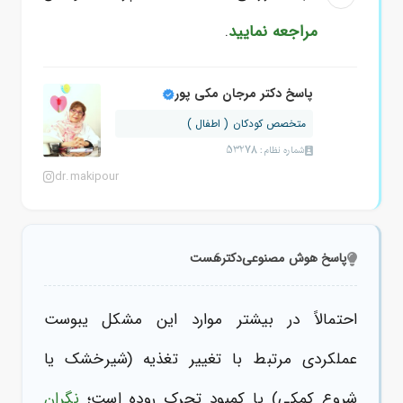
مراجعه نمایید
.
پاسخ دکتر مرجان مکی پور
متخصص کودکان ( اطفال )
شماره نظام: 53278
dr.makipour
پاسخ هوش مصنوعی
دکترهَست
احتمالاً در بیشتر موارد این مشکل یبوست
عملکردی مرتبط با تغییر تغذیه (شیرخشک یا
شروع کمکی) یا کمبود تحرک روده است؛
نگران