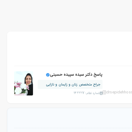
پاسخ دکتر سیده سپیده حسینی
جراح متخصص زنان و زایمان و نازایی
drsepidehhoss
شماره نظام: 142227