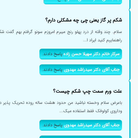
شکم پر گاز یعنی چی چه مشکلی دارم؟
سلام. چند وقته از درد پهلو رنج میبرم امروزم سونو گرفتم بهم گفت ش
راهنماییم کنید ایراد ا...
سرکار خانم دکتر سهیلا حسن زاده
پاسخ دادند.
جناب آقای دکتر سیدراشد مهدوی
پاسخ دادند.
علت ورم سمت چپ شکم چیست؟
باعرض سلام وخسته نباشید من حدود هشت ساله روده تحریک پذیر دا
وداروی کولوفک فقط استفاده میک...
جناب آقای دکتر سیدراشد مهدوی
پاسخ دادند.