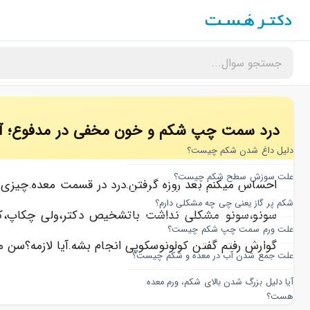
درد سمت چپ شکم و خون مخفی در مدفوع؛ آیا
دلیل داغ شدن شکم چیست؟
علت سوزش سطح شکم چیست؟
احساس میکنم بعد روزه گرفتن.درد در قسمت معده.چیزی
شکم پر گاز یعنی چی چه مشکلی دارم؟
سونو،سونو مشکلی نداشت باتشخیص دکتر،ولی چکاپ،کمی 
علت ورم سمت چپ شکم چیست؟
گوارش رفتم گفتن کولونوسکوپی انجام بشه.آیا لازمه؟سن من۳۲هستش.ممن
علت جمع شدن آب در معده و شکم چیست؟
آیا دلیل بزرگ شدن بالای شکم، ورم معده
هست؟