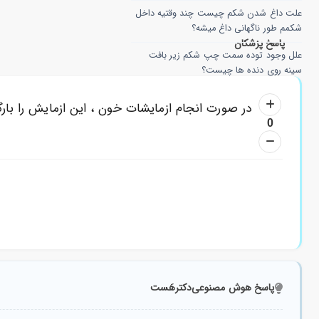
علت داغ شدن شکم چیست چند وقتیه داخل
شکمم طور ناگهانی داغ میشه؟
پاسخ پزشکان
علل وجود توده سمت چپ شکم زیر بافت
سینه روی دنده ها چیست؟
علت تکان های داخل شکم چیست؟
در صورت انجام ازمایشات خون ، این ازمایش را بارگ
0
ورم شکم ودرد معده وپادرد وخستگی دایم؟
پاسخ هوش مصنوعی
دکترهَست