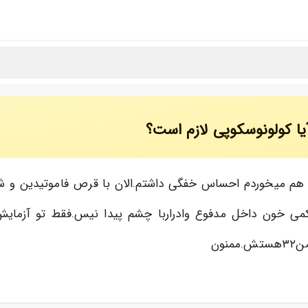
 کولونوسکوپی لازم است؟
 هم میخوردم احساس خفگی داشتم.الان با قرص فاموتیدین و ش
خون داخل مدفوع وادراربا چشم پیدا نیس.فقط تو آزمایش.ا
ون